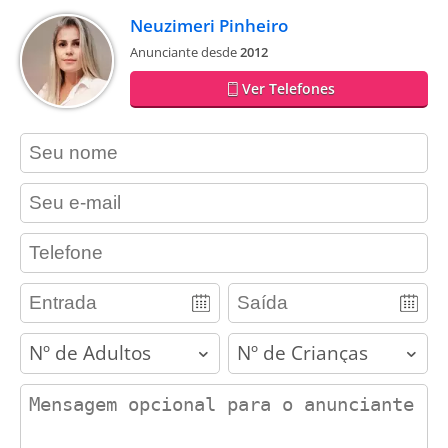
Neuzimeri Pinheiro
Anunciante desde
2012
Ver Telefones
contact_name
contact_email
contact_phone
adults
children
contact_message