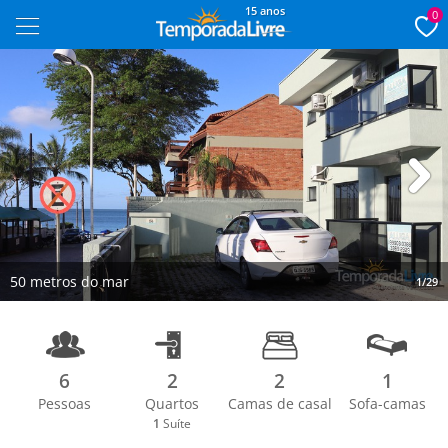
15 anos
0
Next
50 metros do mar
1/29
6
2
2
1
Pessoas
Quartos
Camas de casal
Sofa-camas
1
Suíte