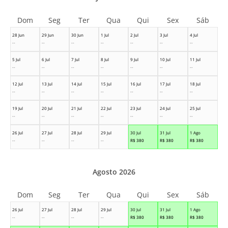
Dom
Seg
Ter
Qua
Qui
Sex
Sáb
28 Jun
29 Jun
30 Jun
1 Jul
2 Jul
3 Jul
4 Jul
--
--
--
--
--
--
--
5 Jul
6 Jul
7 Jul
8 Jul
9 Jul
10 Jul
11 Jul
--
--
--
--
--
--
--
12 Jul
13 Jul
14 Jul
15 Jul
16 Jul
17 Jul
18 Jul
--
--
--
--
--
--
--
19 Jul
20 Jul
21 Jul
22 Jul
23 Jul
24 Jul
25 Jul
--
--
--
--
--
--
--
26 Jul
27 Jul
28 Jul
29 Jul
30 Jul
31 Jul
1 Ago
--
--
--
--
R$
380
R$
380
R$
380
Agosto 2026
Dom
Seg
Ter
Qua
Qui
Sex
Sáb
26 Jul
27 Jul
28 Jul
29 Jul
30 Jul
31 Jul
1 Ago
--
--
--
--
R$
380
R$
380
R$
380