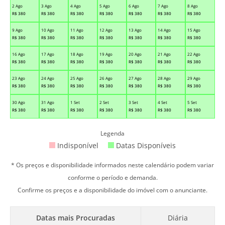
2 Ago
3 Ago
4 Ago
5 Ago
6 Ago
7 Ago
8 Ago
R$
380
R$
380
R$
380
R$
380
R$
380
R$
380
R$
380
9 Ago
10 Ago
11 Ago
12 Ago
13 Ago
14 Ago
15 Ago
R$
380
R$
380
R$
380
R$
380
R$
380
R$
380
R$
380
16 Ago
17 Ago
18 Ago
19 Ago
20 Ago
21 Ago
22 Ago
R$
380
R$
380
R$
380
R$
380
R$
380
R$
380
R$
380
23 Ago
24 Ago
25 Ago
26 Ago
27 Ago
28 Ago
29 Ago
R$
380
R$
380
R$
380
R$
380
R$
380
R$
380
R$
380
30 Ago
31 Ago
1 Set
2 Set
3 Set
4 Set
5 Set
R$
380
R$
380
R$
380
R$
380
R$
380
R$
380
R$
380
Legenda
Indisponível
Datas Disponíveis
* Os preços e disponibilidade informados neste calendário podem variar
conforme o período e demanda.
Confirme os preços e a disponibilidade do imóvel com o anunciante.
Datas mais Procuradas
Diária