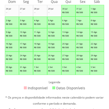
Dom
Seg
Ter
Qua
Qui
Sex
Sáb
26 Jul
27 Jul
28 Jul
29 Jul
30 Jul
31 Jul
1 Ago
--
--
--
--
R$
500
R$
500
R$
500
2 Ago
3 Ago
4 Ago
5 Ago
6 Ago
7 Ago
8 Ago
R$
500
R$
500
R$
500
R$
500
R$
500
R$
500
R$
500
9 Ago
10 Ago
11 Ago
12 Ago
13 Ago
14 Ago
15 Ago
R$
500
R$
500
R$
500
R$
500
R$
500
R$
500
R$
500
16 Ago
17 Ago
18 Ago
19 Ago
20 Ago
21 Ago
22 Ago
R$
500
R$
500
R$
500
R$
500
R$
500
R$
500
R$
500
23 Ago
24 Ago
25 Ago
26 Ago
27 Ago
28 Ago
29 Ago
R$
500
R$
500
R$
500
R$
500
R$
500
R$
500
R$
500
30 Ago
31 Ago
1 Set
2 Set
3 Set
4 Set
5 Set
R$
500
R$
500
R$
500
R$
500
R$
500
R$
500
R$
500
Legenda
Indisponível
Datas Disponíveis
* Os preços e disponibilidade informados neste calendário podem variar
conforme o período e demanda.