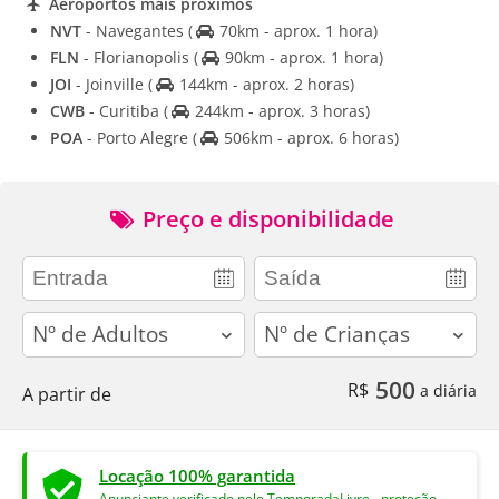
Aeroportos mais próximos
NVT
- Navegantes
(
70km - aprox. 1 hora)
FLN
- Florianopolis
(
90km - aprox. 1 hora)
JOI
- Joinville
(
144km - aprox. 2 horas)
CWB
- Curitiba
(
244km - aprox. 3 horas)
POA
- Porto Alegre
(
506km - aprox. 6 horas)
Preço e disponibilidade
adults
children
500
R$
a diária
A partir de
Locação 100% garantida
Anunciante verificado pelo TemporadaLivre - proteção