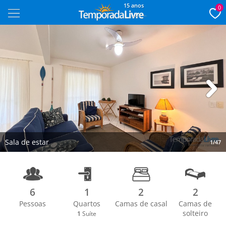
15 anos
0
Next
Sala de estar
1/47
6
1
2
2
Pessoas
Quartos
Camas de casal
Camas de
solteiro
1
Suíte