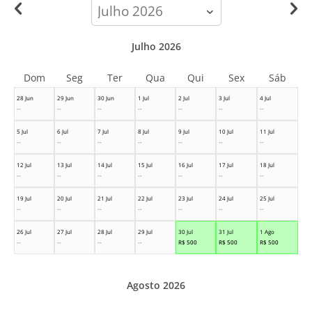
calendar-
month
Julho 2026
Dom
Seg
Ter
Qua
Qui
Sex
Sáb
28 Jun
29 Jun
30 Jun
1 Jul
2 Jul
3 Jul
4 Jul
--
--
--
--
--
--
--
5 Jul
6 Jul
7 Jul
8 Jul
9 Jul
10 Jul
11 Jul
--
--
--
--
--
--
--
12 Jul
13 Jul
14 Jul
15 Jul
16 Jul
17 Jul
18 Jul
--
--
--
--
--
--
--
19 Jul
20 Jul
21 Jul
22 Jul
23 Jul
24 Jul
25 Jul
--
--
--
--
--
--
--
26 Jul
27 Jul
28 Jul
29 Jul
30 Jul
31 Jul
1 Ago
--
--
--
--
R$
500
R$
500
R$
500
Agosto 2026