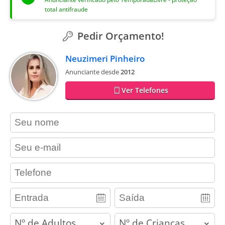
total antifraude
Pedir Orçamento!
Neuzimeri Pinheiro
Anunciante desde
2012
Ver Telefones
contact_name
contact_email
contact_phone
adults
children