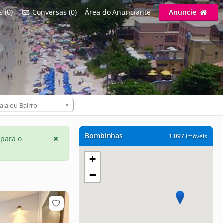
s (0)
Conversas (0)
Área do Anunciante
Anuncie
C
aia ou Bairro
Bombinhas
1.097
imóveis
 para o
+
−