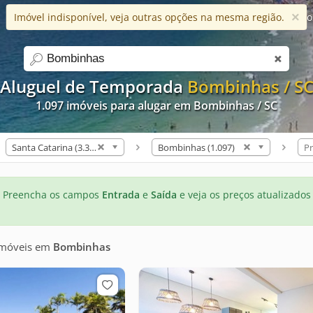
×
Imóvel indisponível, veja outras opções na mesma região.
Ajuda
Apps
Blog
Favorito
search
Aluguel de Temporada
Bombinhas / S
1.097 imóveis para alugar em Bombinhas / SC
Santa Catarina (3.308)
Bombinhas (1.097)
Pr
Preencha os campos
Entrada
e
Saída
e veja os preços atualizados
imóveis
em
Bombinhas