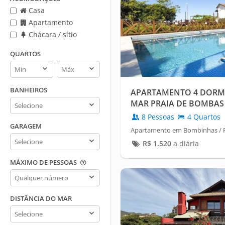
Casa
Apartamento
Chácara / sítio
QUARTOS
Quartos
Quartos
min
max
BANHEIROS
APARTAMENTO 4 DORMI
Banheiros
MAR PRAIA DE BOMBAS
8 Pessoas
4 Quartos
GARAGEM
Apartamento em Bombinhas / 
Garagem
R$
1.520
a diária
MÁXIMO DE PESSOAS
Máximo
de
pessoas
DISTÂNCIA DO MAR
Distância
do