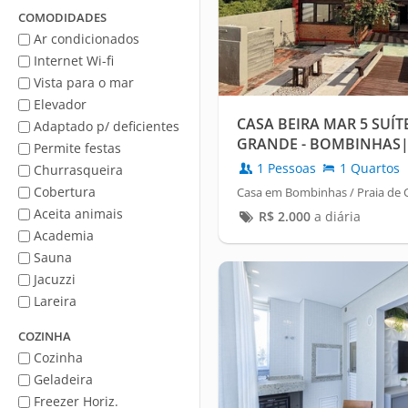
Mar
COMODIDADES
Ar condicionados
Internet Wi-fi
Vista para o mar
Elevador
CASA BEIRA MAR 5 SUÍT
Adaptado p/ deficientes
GRANDE - BOMBINHAS
Permite festas
1 Pessoas
1 Quartos
Churrasqueira
Cobertura
Casa em Bombinhas / Praia de 
Aceita animais
R$
2.000
a diária
Academia
Sauna
Jacuzzi
Lareira
COZINHA
Cozinha
Geladeira
Freezer Horiz.