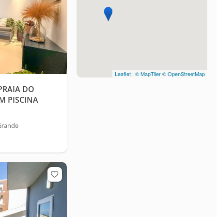
Leaflet
|
© MapTiler
© OpenStreetMap
PRAIA DO
M PISCINA
Grande