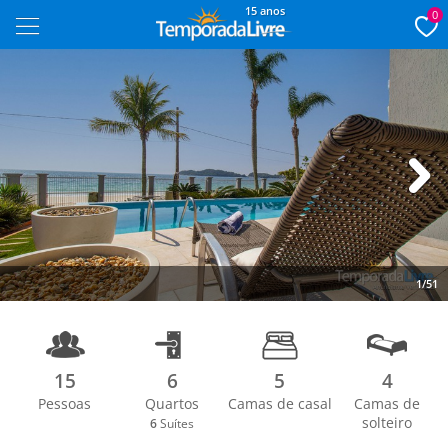
15 anos
0
Next
1/51
15
6
5
4
Pessoas
Quartos
Camas de casal
Camas de
solteiro
6
Suítes