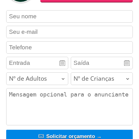
contact_name
contact_email
contact_phone
adults
children
contact_message
Solicitar orçamento →