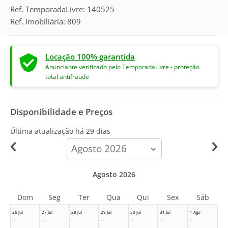
Ref. TemporadaLivre: 140525
Ref. Imobiliária: 809
Locação 100% garantida
Anunciante verificado pelo TemporadaLivre - proteção
total antifraude
Disponibilidade e Preços
Última atualização há
29 dias
calendar-
month
Agosto 2026
Dom
Seg
Ter
Qua
Qui
Sex
Sáb
26 Jul
27 Jul
28 Jul
29 Jul
30 Jul
31 Jul
1 Ago
--
--
--
--
--
--
--