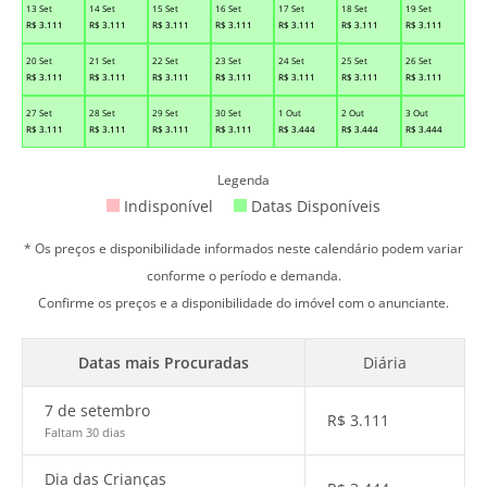
13 Set
14 Set
15 Set
16 Set
17 Set
18 Set
19 Set
R$
3.111
R$
3.111
R$
3.111
R$
3.111
R$
3.111
R$
3.111
R$
3.111
20 Set
21 Set
22 Set
23 Set
24 Set
25 Set
26 Set
R$
3.111
R$
3.111
R$
3.111
R$
3.111
R$
3.111
R$
3.111
R$
3.111
27 Set
28 Set
29 Set
30 Set
1 Out
2 Out
3 Out
R$
3.111
R$
3.111
R$
3.111
R$
3.111
R$
3.444
R$
3.444
R$
3.444
Legenda
Indisponível
Datas Disponíveis
* Os preços e disponibilidade informados neste calendário podem variar
conforme o período e demanda.
Confirme os preços e a disponibilidade do imóvel com o anunciante.
Datas mais Procuradas
Diária
7 de setembro
R$
3.111
Faltam 30 dias
Dia das Crianças