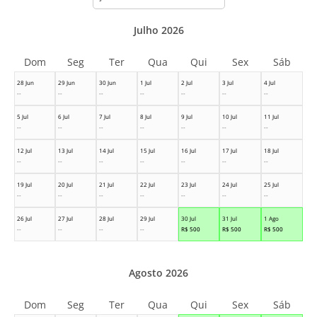
month
Julho 2026
Dom
Seg
Ter
Qua
Qui
Sex
Sáb
28 Jun
29 Jun
30 Jun
1 Jul
2 Jul
3 Jul
4 Jul
--
--
--
--
--
--
--
5 Jul
6 Jul
7 Jul
8 Jul
9 Jul
10 Jul
11 Jul
--
--
--
--
--
--
--
12 Jul
13 Jul
14 Jul
15 Jul
16 Jul
17 Jul
18 Jul
--
--
--
--
--
--
--
19 Jul
20 Jul
21 Jul
22 Jul
23 Jul
24 Jul
25 Jul
--
--
--
--
--
--
--
26 Jul
27 Jul
28 Jul
29 Jul
30 Jul
31 Jul
1 Ago
--
--
--
--
R$
500
R$
500
R$
500
Agosto 2026
Dom
Seg
Ter
Qua
Qui
Sex
Sáb