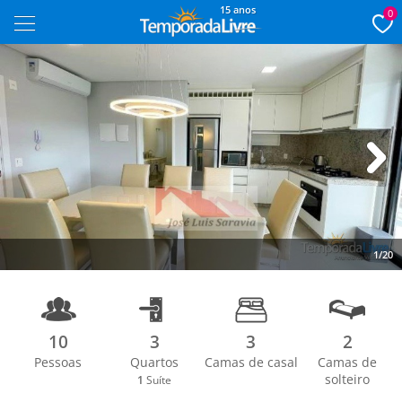
15 anos
0
Next
1/20
10
3
3
2
Pessoas
Quartos
Camas de casal
Camas de
solteiro
1
Suíte