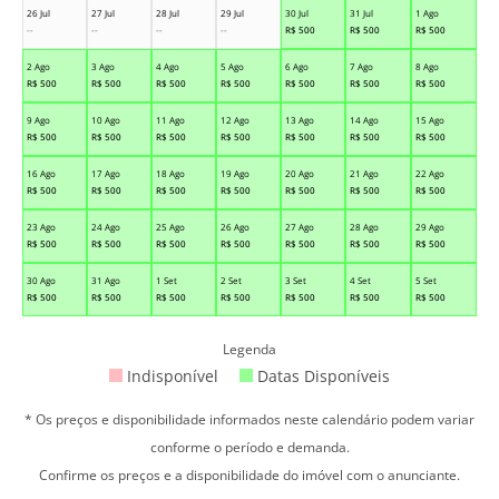
26 Jul
27 Jul
28 Jul
29 Jul
30 Jul
31 Jul
1 Ago
--
--
--
--
R$
500
R$
500
R$
500
2 Ago
3 Ago
4 Ago
5 Ago
6 Ago
7 Ago
8 Ago
R$
500
R$
500
R$
500
R$
500
R$
500
R$
500
R$
500
9 Ago
10 Ago
11 Ago
12 Ago
13 Ago
14 Ago
15 Ago
R$
500
R$
500
R$
500
R$
500
R$
500
R$
500
R$
500
16 Ago
17 Ago
18 Ago
19 Ago
20 Ago
21 Ago
22 Ago
R$
500
R$
500
R$
500
R$
500
R$
500
R$
500
R$
500
23 Ago
24 Ago
25 Ago
26 Ago
27 Ago
28 Ago
29 Ago
R$
500
R$
500
R$
500
R$
500
R$
500
R$
500
R$
500
30 Ago
31 Ago
1 Set
2 Set
3 Set
4 Set
5 Set
R$
500
R$
500
R$
500
R$
500
R$
500
R$
500
R$
500
Legenda
Indisponível
Datas Disponíveis
* Os preços e disponibilidade informados neste calendário podem variar
conforme o período e demanda.
Confirme os preços e a disponibilidade do imóvel com o anunciante.