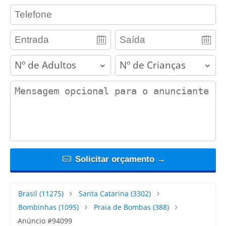
contact_phone
adults
children
contact_message
Solicitar orçamento →
Brasil
(11275)
Santa Catarina
(3302)
Bombinhas
(1095)
Praia de Bombas
(388)
Anúncio #94099