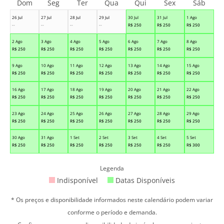
Dom
Seg
Ter
Qua
Qui
Sex
Sáb
26 Jul
27 Jul
28 Jul
29 Jul
30 Jul
31 Jul
1 Ago
--
--
--
--
R$
250
R$
250
R$
250
2 Ago
3 Ago
4 Ago
5 Ago
6 Ago
7 Ago
8 Ago
R$
250
R$
250
R$
250
R$
250
R$
250
R$
250
R$
250
9 Ago
10 Ago
11 Ago
12 Ago
13 Ago
14 Ago
15 Ago
R$
250
R$
250
R$
250
R$
250
R$
250
R$
250
R$
250
16 Ago
17 Ago
18 Ago
19 Ago
20 Ago
21 Ago
22 Ago
R$
250
R$
250
R$
250
R$
250
R$
250
R$
250
R$
250
23 Ago
24 Ago
25 Ago
26 Ago
27 Ago
28 Ago
29 Ago
R$
250
R$
250
R$
250
R$
250
R$
250
R$
250
R$
250
30 Ago
31 Ago
1 Set
2 Set
3 Set
4 Set
5 Set
R$
250
R$
250
R$
250
R$
250
R$
250
R$
250
R$
300
Legenda
Indisponível
Datas Disponíveis
* Os preços e disponibilidade informados neste calendário podem variar
conforme o período e demanda.