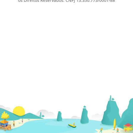
os Direitos Reservados. CNPJ 13.330.773/0001-88