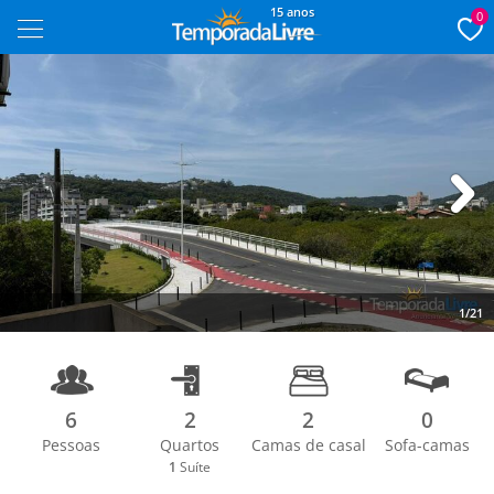
15 anos
0
Next
1/21
6
2
2
0
Pessoas
Quartos
Camas de casal
Sofa-camas
1
Suíte