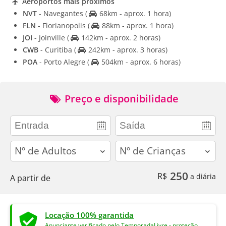
Aeroportos mais próximos
NVT
- Navegantes
(
68km - aprox. 1 hora)
FLN
- Florianopolis
(
88km - aprox. 1 hora)
JOI
- Joinville
(
142km - aprox. 2 horas)
CWB
- Curitiba
(
242km - aprox. 3 horas)
POA
- Porto Alegre
(
504km - aprox. 6 horas)
Preço e disponibilidade
adults
children
250
R$
a diária
A partir de
Locação 100% garantida
Anunciante verificado pelo TemporadaLivre - proteção