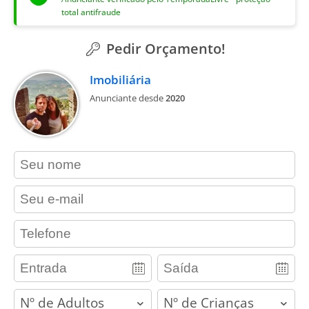
total antifraude
Pedir Orçamento!
Imobiliária
Anunciante desde
2020
contact_name
contact_email
contact_phone
adults
children