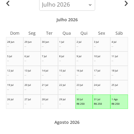
calendar-
month
Julho 2026
Dom
Seg
Ter
Qua
Qui
Sex
Sáb
28 Jun
29 Jun
30 Jun
1 Jul
2 Jul
3 Jul
4 Jul
--
--
--
--
--
--
--
5 Jul
6 Jul
7 Jul
8 Jul
9 Jul
10 Jul
11 Jul
--
--
--
--
--
--
--
12 Jul
13 Jul
14 Jul
15 Jul
16 Jul
17 Jul
18 Jul
--
--
--
--
--
--
--
19 Jul
20 Jul
21 Jul
22 Jul
23 Jul
24 Jul
25 Jul
--
--
--
--
--
--
--
26 Jul
27 Jul
28 Jul
29 Jul
30 Jul
31 Jul
1 Ago
--
--
--
--
R$
250
R$
250
R$
250
Agosto 2026