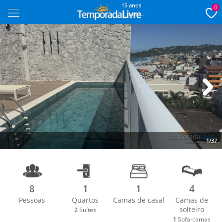
15 anos
0
Next
1/37
8
1
1
4
Pessoas
Quartos
Camas de casal
Camas de
solteiro
2
Suítes
1
Sofa-camas