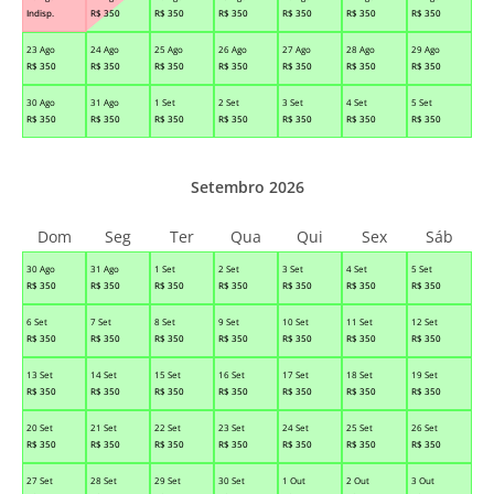
Indisp.
R$
350
R$
350
R$
350
R$
350
R$
350
R$
350
23 Ago
24 Ago
25 Ago
26 Ago
27 Ago
28 Ago
29 Ago
R$
350
R$
350
R$
350
R$
350
R$
350
R$
350
R$
350
30 Ago
31 Ago
1 Set
2 Set
3 Set
4 Set
5 Set
R$
350
R$
350
R$
350
R$
350
R$
350
R$
350
R$
350
Setembro 2026
Dom
Seg
Ter
Qua
Qui
Sex
Sáb
30 Ago
31 Ago
1 Set
2 Set
3 Set
4 Set
5 Set
R$
350
R$
350
R$
350
R$
350
R$
350
R$
350
R$
350
6 Set
7 Set
8 Set
9 Set
10 Set
11 Set
12 Set
R$
350
R$
350
R$
350
R$
350
R$
350
R$
350
R$
350
13 Set
14 Set
15 Set
16 Set
17 Set
18 Set
19 Set
R$
350
R$
350
R$
350
R$
350
R$
350
R$
350
R$
350
20 Set
21 Set
22 Set
23 Set
24 Set
25 Set
26 Set
R$
350
R$
350
R$
350
R$
350
R$
350
R$
350
R$
350
27 Set
28 Set
29 Set
30 Set
1 Out
2 Out
3 Out