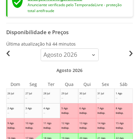
Anunciante verificado pelo TemporadaLivre - proteção
total antifraude
Disponibilidade e Preços
Última atualização há
44 minutos
calendar-
month
Agosto 2026
Dom
Seg
Ter
Qua
Qui
Sex
Sáb
26 Jul
27 Jul
28 Jul
29 Jul
30 Jul
31 Jul
1 Ago
--
--
--
--
--
--
--
2 Ago
3 Ago
4 Ago
5 Ago
6 Ago
7 Ago
8 Ago
--
--
--
Indisp.
Indisp.
Indisp.
Indisp.
9 Ago
10 Ago
11 Ago
12 Ago
13 Ago
14 Ago
15 Ago
Indisp.
Indisp.
Indisp.
Indisp.
Indisp.
Indisp.
Indisp.
16 Ago
17 Ago
18 Ago
19 Ago
20 Ago
21 Ago
22 Ago