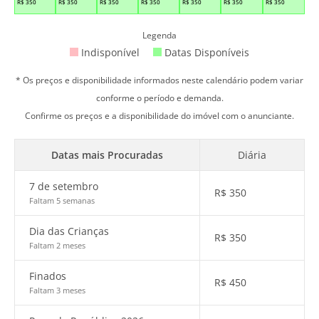
R$
350
R$
350
R$
350
R$
350
R$
350
R$
350
R$
350
Legenda
Indisponível
Datas Disponíveis
* Os preços e disponibilidade informados neste calendário podem variar
conforme o período e demanda.
Confirme os preços e a disponibilidade do imóvel com o anunciante.
Datas mais Procuradas
Diária
7 de setembro
R$
350
Faltam 5 semanas
Dia das Crianças
R$
350
Faltam 2 meses
Finados
R$
450
Faltam 3 meses