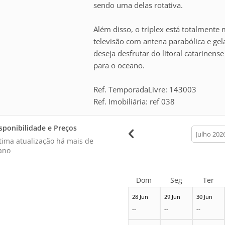
sendo uma delas rotativa.
Além disso, o tríplex está totalment
televisão com antena parabólica e ge
deseja desfrutar do litoral catarinen
para o oceano.
Ref. TemporadaLivre: 143003
Ref. Imobiliária: ref 038
sponibilidade e Preços
calendar
month
tima atualização há
mais de
ano
Dom
Seg
Ter
28 Jun
29 Jun
30 Jun
--
--
--