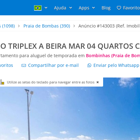
Ajuda
Apps
Blog
Favorito
s
(1098)
Praia de Bombas
(390)
Anúncio #143003 (Ref. Imobili
O TRIPLEX A BEIRA MAR 04 QUARTOS 
tamento para aluguel de temporada em
Bombinhas (Praia de Bo
voritos
Compartilhar por e-mail
Enviar pelo Whatsap
Utilize as setas do teclado para navegar entre as fotos