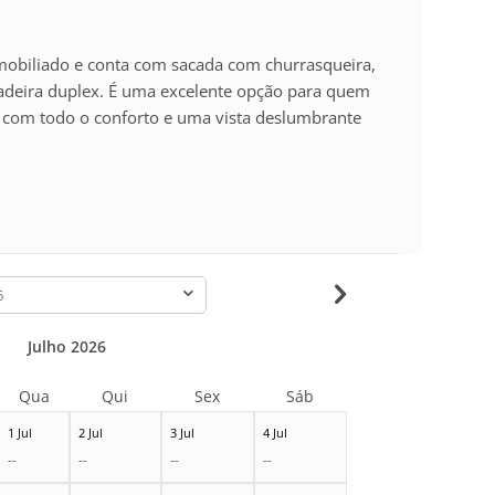
e mobiliado e conta com sacada com churrasqueira,
ladeira duplex. É uma excelente opção para quem
se com todo o conforto e uma vista deslumbrante
-
Julho 2026
Qua
Qui
Sex
Sáb
1 Jul
2 Jul
3 Jul
4 Jul
--
--
--
--