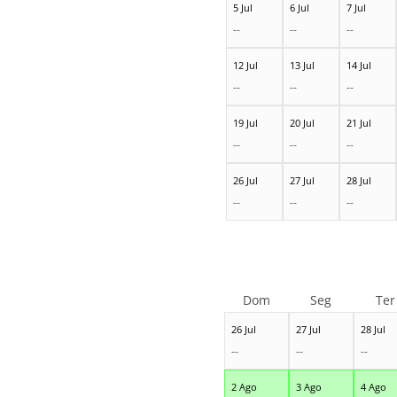
5 Jul
6 Jul
7 Jul
--
--
--
12 Jul
13 Jul
14 Jul
--
--
--
19 Jul
20 Jul
21 Jul
--
--
--
26 Jul
27 Jul
28 Jul
--
--
--
Dom
Seg
Ter
26 Jul
27 Jul
28 Jul
--
--
--
2 Ago
3 Ago
4 Ago