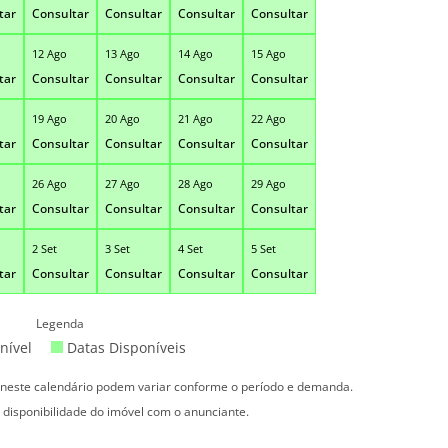
tar
Consultar
Consultar
Consultar
Consultar
12 Ago
13 Ago
14 Ago
15 Ago
tar
Consultar
Consultar
Consultar
Consultar
19 Ago
20 Ago
21 Ago
22 Ago
tar
Consultar
Consultar
Consultar
Consultar
26 Ago
27 Ago
28 Ago
29 Ago
tar
Consultar
Consultar
Consultar
Consultar
2 Set
3 Set
4 Set
5 Set
tar
Consultar
Consultar
Consultar
Consultar
Legenda
nível
Datas Disponíveis
s neste calendário podem variar conforme o período e demanda.
 disponibilidade do imóvel com o anunciante.