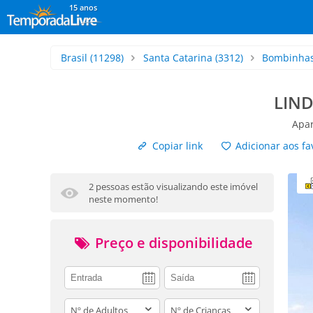
15 anos
Brasil
(11298)
Santa Catarina
(3312)
Bombinha
LIND
Apar
Copiar link
Adicionar aos fa
2 pessoas estão visualizando este imóvel
neste momento!
Preço e disponibilidade
adults
children