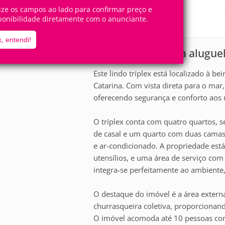
10
4
Pessoas
Quartos
lize os campos ao lado para confirmar preço e
ponibilidade diretamente com o anunciante.
1
Suíte
, entendi!
Apartamento para alugue
scrição
Este lindo tríplex está localizado à 
Catarina. Com vista direta para o mar
oferecendo segurança e conforto aos
O tríplex conta com quatro quartos, 
de casal e um quarto com duas camas
e ar-condicionado. A propriedade est
utensílios, e uma área de serviço com
integra-se perfeitamente ao ambiente
O destaque do imóvel é a área extern
churrasqueira coletiva, proporcionan
O imóvel acomoda até 10 pessoas con