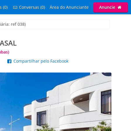
s (0)
Conversas (0)
Área do Anunciante
Anuncie
ária: ref 038)
CASAL
mbas)
p
Compartilhar pelo Facebook