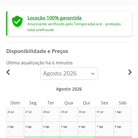
Locação 100% garantida
Anunciante verificado pelo TemporadaLivre - proteção
total antifraude
Disponibilidade e Preços
Última atualização há
6 minutos
calendar-
month
Agosto 2026
Dom
Seg
Ter
Qua
Qui
Sex
Sáb
26 Jul
27 Jul
28 Jul
29 Jul
30 Jul
31 Jul
1 Ago
--
--
--
--
--
--
--
2 Ago
3 Ago
4 Ago
5 Ago
6 Ago
7 Ago
8 Ago
--
--
--
--
--
--
--