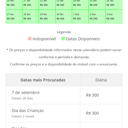
20 Set
21 Set
22 Set
23 Set
24 Set
25 Set
26 Set
R$
300
R$
300
R$
300
R$
300
R$
300
R$
300
R$
300
27 Set
28 Set
29 Set
30 Set
1 Out
2 Out
3 Out
R$
300
R$
300
R$
300
R$
300
R$
300
R$
300
R$
300
Legenda
Indisponível
Datas Disponíveis
* Os preços e disponibilidade informados neste calendário podem variar
conforme o período e demanda.
Confirme os preços e a disponibilidade do imóvel com o anunciante.
Datas mais Procuradas
Diária
7 de setembro
R$
300
Faltam 28 dias
Dia das Crianças
R$
300
Faltam 2 meses