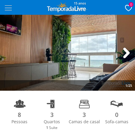
15 anos
0
Next
1/25
8
3
3
0
Pessoas
Quartos
Camas de casal
Sofa-camas
1
Suíte