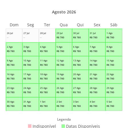
Agosto 2026
Dom
Seg
Ter
Qua
Qui
Sex
Sáb
26 Jul
27 Jul
28 Jul
29 Jul
30 Jul
31 Jul
1 Ago
--
--
--
R$
780
R$
780
R$
780
R$
780
2 Ago
3 Ago
4 Ago
5 Ago
6 Ago
7 Ago
8 Ago
R$
780
R$
780
R$
780
R$
780
R$
780
R$
780
R$
780
9 Ago
10 Ago
11 Ago
12 Ago
13 Ago
14 Ago
15 Ago
R$
780
R$
780
R$
780
R$
780
R$
780
R$
780
R$
780
16 Ago
17 Ago
18 Ago
19 Ago
20 Ago
21 Ago
22 Ago
R$
780
R$
780
R$
780
R$
780
R$
780
R$
780
R$
780
23 Ago
24 Ago
25 Ago
26 Ago
27 Ago
28 Ago
29 Ago
R$
780
R$
780
R$
780
R$
780
R$
780
R$
780
R$
780
30 Ago
31 Ago
1 Set
2 Set
3 Set
4 Set
5 Set
R$
780
R$
780
R$
780
R$
780
R$
780
R$
780
R$
780
Legenda
Indisponível
Datas Disponíveis