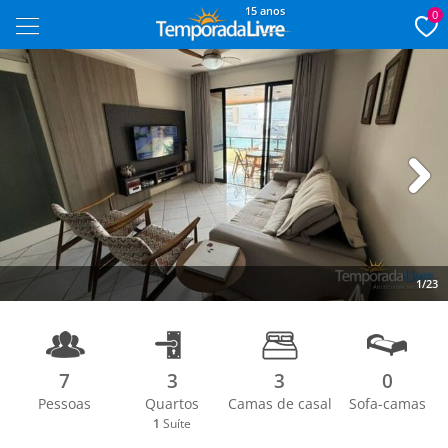
15 anos
0
Next
1/23
7
3
3
0
Pessoas
Quartos
Camas de casal
Sofa-camas
1
Suíte