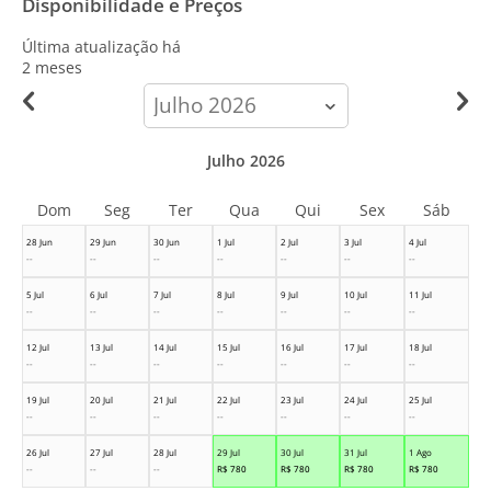
Disponibilidade e Preços
Última atualização há
2 meses
calendar-
month
Julho 2026
Dom
Seg
Ter
Qua
Qui
Sex
Sáb
28 Jun
29 Jun
30 Jun
1 Jul
2 Jul
3 Jul
4 Jul
--
--
--
--
--
--
--
5 Jul
6 Jul
7 Jul
8 Jul
9 Jul
10 Jul
11 Jul
--
--
--
--
--
--
--
12 Jul
13 Jul
14 Jul
15 Jul
16 Jul
17 Jul
18 Jul
--
--
--
--
--
--
--
19 Jul
20 Jul
21 Jul
22 Jul
23 Jul
24 Jul
25 Jul
--
--
--
--
--
--
--
26 Jul
27 Jul
28 Jul
29 Jul
30 Jul
31 Jul
1 Ago
--
--
--
R$
780
R$
780
R$
780
R$
780