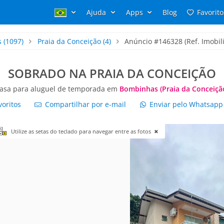
Ajuda
Apps
Blog
Favorito
s
(1097)
Praia da Conceição
(4)
Anúncio #146328 (Ref. Imobili
SOBRADO NA PRAIA DA CONCEIÇÃO
asa para aluguel de temporada em
Bombinhas (Praia da Conceiçã
voritos
Compartilhar por e-mail
Enviar pelo Whatsap
Utilize as setas do teclado para navegar entre as fotos