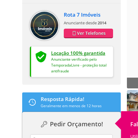
Rota 7 Imóveis
Anunciante desde
2014
Ver Telefones
Locação 100% garantida
Anunciante verificado pelo
TemporadaLivre - proteção total
antifraude
Resposta Rápida!
Geralmente em menos de 12 horas
Pedir Orçamento!
Fa
Uti
contact_name