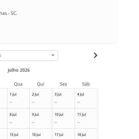
as - SC.
-
Julho 2026
Qua
Qui
Sex
Sáb
1 Jul
2 Jul
3 Jul
4 Jul
--
--
--
--
8 Jul
9 Jul
10 Jul
11 Jul
--
--
--
--
15 Jul
16 Jul
17 Jul
18 Jul