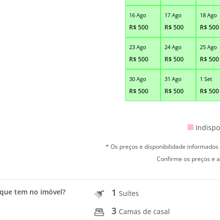
16 Ago
17 Ago
18 Ago
R$
500
R$
500
R$
500
23 Ago
24 Ago
25 Ago
R$
500
R$
500
R$
500
30 Ago
31 Ago
1 Set
R$
500
R$
500
R$
500
Indispo
* Os preços e disponibilidade informado
Confirme os preços e a
1
que tem no imóvel?
Suítes
3
Camas de casal