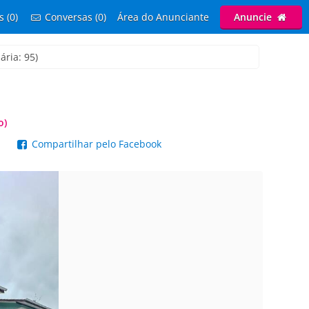
s (0)
Conversas (0)
Área do Anunciante
Anuncie
ária: 95)
o)
p
Compartilhar pelo Facebook