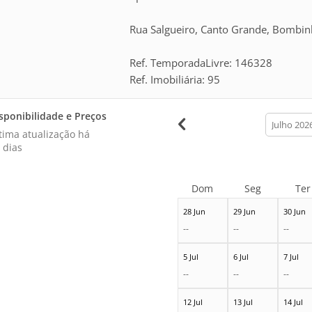
Rua Salgueiro, Canto Grande, Bombinh
Ref. TemporadaLivre: 146328
Ref. Imobiliária: 95
sponibilidade e Preços
calendar
month
tima atualização há
 dias
Dom
Seg
Ter
28 Jun
29 Jun
30 Jun
--
--
--
5 Jul
6 Jul
7 Jul
--
--
--
12 Jul
13 Jul
14 Jul