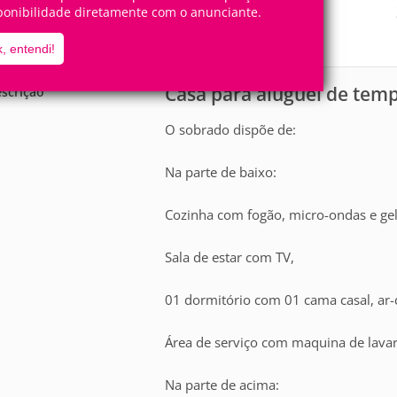
8
3
ponibilidade diretamente com o anunciante.
Pessoas
Quartos
1
Suíte
, entendi!
Casa para aluguel de te
scrição
O sobrado dispõe de:
Na parte de baixo:
Cozinha com fogão, micro-ondas e gel
Sala de estar com TV,
01 dormitório com 01 cama casal, ar
Área de serviço com maquina de lava
Na parte de acima: