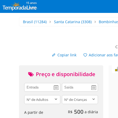
15 anos
Brasil
(11284)
Santa Catarina
(3308)
Bombinha
C
Copiar link
Adicionar aos fa
Preço e disponibilidade
adults
children
500
R$
a diária
A partir de