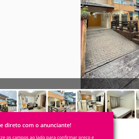
le direto com o anunciante!
lize os campos ao lado para confirmar preço e