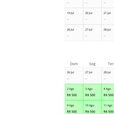
--
--
--
19 Jul
20 Jul
21 Jul
--
--
--
26 Jul
27 Jul
28 Jul
--
--
--
Dom
Seg
Ter
26 Jul
27 Jul
28 Jul
--
--
--
2 Ago
3 Ago
4 Ago
R$
500
R$
500
R$
500
9 Ago
10 Ago
11 Ago
R$
500
R$
500
R$
500