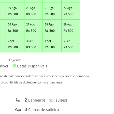
19 Ago
20 Ago
21 Ago
22 Ago
R$
500
R$
500
R$
500
R$
500
26 Ago
27 Ago
28 Ago
29 Ago
R$
500
R$
500
R$
500
R$
500
2 Set
3 Set
4 Set
5 Set
R$
500
R$
500
R$
500
R$
500
Legenda
nível
Datas Disponíveis
s neste calendário podem variar conforme o período e demanda.
 disponibilidade do imóvel com o anunciante.
2
Banheiros (incl. suítes)
3
Camas de solteiro