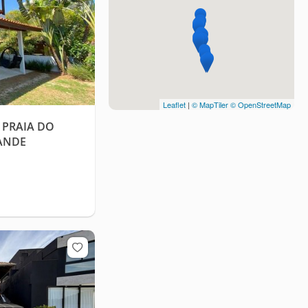
Leaflet
|
© MapTiler
© OpenStreetMap
 PRAIA DO
ANDE