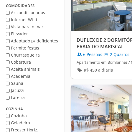
Mar
COMODIDADES
Ar condicionados
Internet Wi-fi
Vista para o mar
Elevador
DUPLEX DE 2 DORMITÓR
Adaptado p/ deficientes
PRAIA DO MARISCAL
Permite festas
6 Pessoas
2 Quartos
Churrasqueira
Cobertura
Apartamento em Bombinhas / M
Aceita animais
R$
450
a diária
Academia
Sauna
Jacuzzi
Lareira
COZINHA
Cozinha
Geladeira
Freezer Horiz.