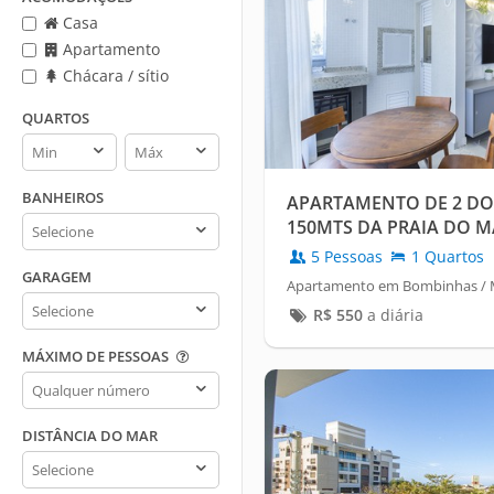
Casa
Apartamento
Chácara / sítio
QUARTOS
Quartos
Quartos
min
max
BANHEIROS
APARTAMENTO DE 2 DO
Banheiros
150MTS DA PRAIA DO MA
5 Pessoas
1 Quartos
GARAGEM
Apartamento em Bombinhas / M
Garagem
R$
550
a diária
MÁXIMO DE PESSOAS
Máximo
de
pessoas
DISTÂNCIA DO MAR
Distância
do