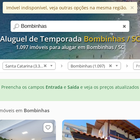
×
Imóvel indisponível, veja outras opções na mesma região.
Ajuda
Apps
Blog
Favorito
search
Aluguel de Temporada
Bombinhas / S
1.097 imóveis para alugar em Bombinhas / SC
Santa Catarina (3.308)
Bombinhas (1.097)
Pr
Preencha os campos
Entrada
e
Saída
e veja os preços atualizados
imóveis
em
Bombinhas