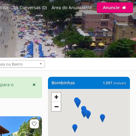
s (0)
Conversas (0)
Área do Anunciante
Anuncie
C
aia ou Bairro
Bombinhas
1.097
imóveis
 para o
+
−