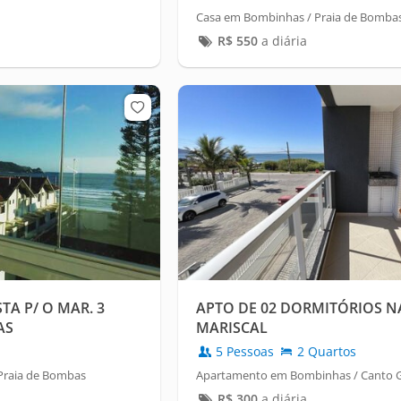
Casa em Bombinhas / Praia de Bomba
R$
550
a diária
A P/ O MAR. 3
APTO DE 02 DORMITÓRIOS N
AS
MARISCAL
5 Pessoas
2 Quartos
Praia de Bombas
Apartamento em Bombinhas / Canto 
R$
300
a diária