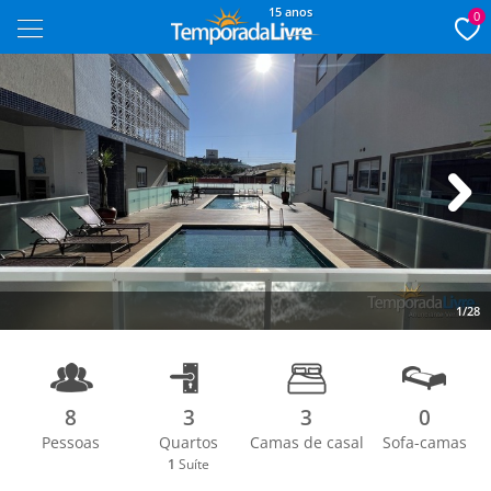
15 anos
0
Next
1/28
8
3
3
0
Pessoas
Quartos
Camas de casal
Sofa-camas
1
Suíte