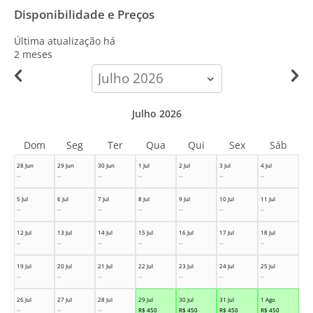
Disponibilidade e Preços
Última atualização há
2 meses
calendar-
month
Julho 2026
Dom
Seg
Ter
Qua
Qui
Sex
Sáb
28 Jun
29 Jun
30 Jun
1 Jul
2 Jul
3 Jul
4 Jul
--
--
--
--
--
--
--
5 Jul
6 Jul
7 Jul
8 Jul
9 Jul
10 Jul
11 Jul
--
--
--
--
--
--
--
12 Jul
13 Jul
14 Jul
15 Jul
16 Jul
17 Jul
18 Jul
--
--
--
--
--
--
--
19 Jul
20 Jul
21 Jul
22 Jul
23 Jul
24 Jul
25 Jul
--
--
--
--
--
--
--
26 Jul
27 Jul
28 Jul
29 Jul
30 Jul
31 Jul
1 Ago
--
--
--
R$
450
R$
450
R$
450
R$
450