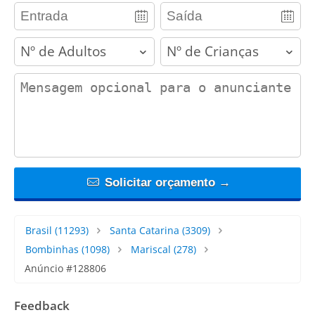
adults
children
contact_message
Solicitar orçamento →
Brasil
(11293)
Santa Catarina
(3309)
Bombinhas
(1098)
Mariscal
(278)
Anúncio #128806
Feedback