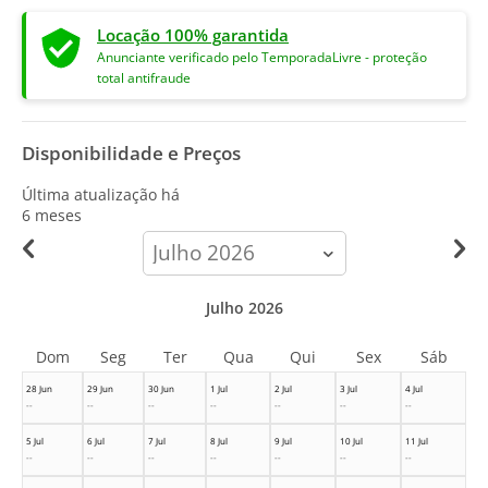
Locação 100% garantida
Anunciante verificado pelo TemporadaLivre - proteção
total antifraude
Disponibilidade e Preços
Última atualização há
6 meses
calendar-
month
Julho 2026
Dom
Seg
Ter
Qua
Qui
Sex
Sáb
28 Jun
29 Jun
30 Jun
1 Jul
2 Jul
3 Jul
4 Jul
--
--
--
--
--
--
--
5 Jul
6 Jul
7 Jul
8 Jul
9 Jul
10 Jul
11 Jul
--
--
--
--
--
--
--