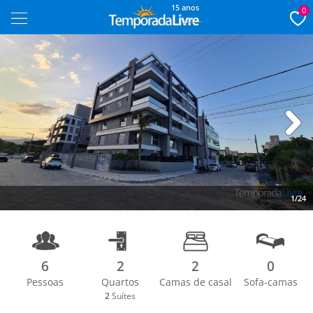
15 anos
0
Next
1/24
6
2
2
0
Pessoas
Quartos
Camas de casal
Sofa-camas
2
Suítes