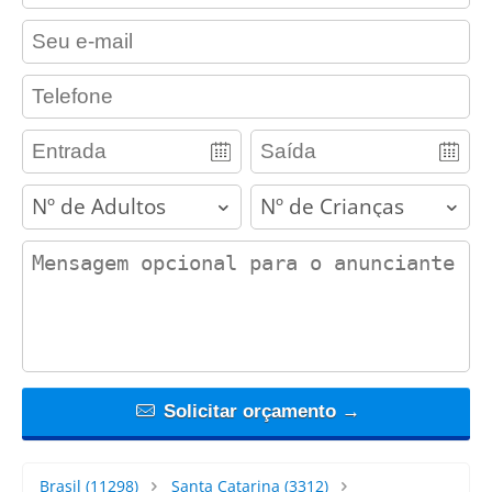
contact_email
contact_phone
adults
children
contact_message
Solicitar orçamento →
Brasil
(11298)
Santa Catarina
(3312)