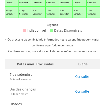
Consultar
Consultar
Consultar
Consultar
Consultar
Consultar
Consultar
30 Ago
31 Ago
1 Set
2 Set
3 Set
4 Set
5 Set
Consultar
Consultar
Consultar
Consultar
Consultar
Consultar
Consultar
Legenda
Indisponível
Datas Disponíveis
* Os preços e disponibilidade informados neste calendário podem variar
conforme o período e demanda.
Confirme os preços e a disponibilidade do imóvel com o anunciante.
Datas mais Procuradas
Diária
7 de setembro
Consulte
Faltam 4 semanas
Dia das Crianças
Consulte
Faltam 2 meses
Finados