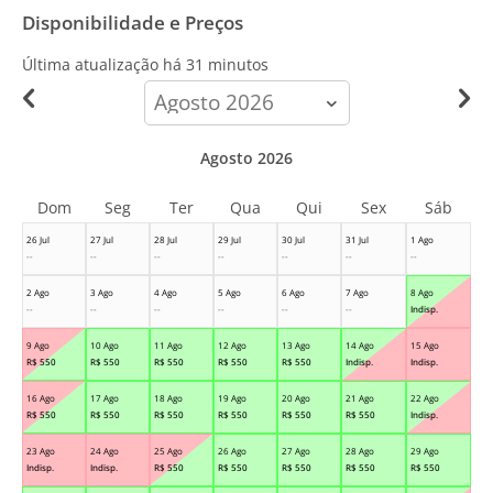
Disponibilidade e Preços
Última atualização há
31 minutos
calendar-
month
Agosto 2026
Dom
Seg
Ter
Qua
Qui
Sex
Sáb
26 Jul
27 Jul
28 Jul
29 Jul
30 Jul
31 Jul
1 Ago
--
--
--
--
--
--
--
2 Ago
3 Ago
4 Ago
5 Ago
6 Ago
7 Ago
8 Ago
--
--
--
--
--
--
Indisp.
9 Ago
10 Ago
11 Ago
12 Ago
13 Ago
14 Ago
15 Ago
R$
550
R$
550
R$
550
R$
550
R$
550
Indisp.
Indisp.
16 Ago
17 Ago
18 Ago
19 Ago
20 Ago
21 Ago
22 Ago
R$
550
R$
550
R$
550
R$
550
R$
550
R$
550
Indisp.
23 Ago
24 Ago
25 Ago
26 Ago
27 Ago
28 Ago
29 Ago
Indisp.
Indisp.
R$
550
R$
550
R$
550
R$
550
R$
550