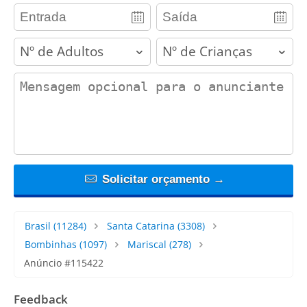
adults
children
contact_message
Solicitar orçamento →
Brasil
(11284)
Santa Catarina
(3308)
Bombinhas
(1097)
Mariscal
(278)
Anúncio #115422
Feedback