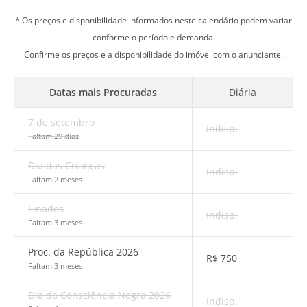
* Os preços e disponibilidade informados neste calendário podem variar
conforme o período e demanda.
Confirme os preços e a disponibilidade do imóvel com o anunciante.
Datas mais Procuradas
Diária
7 de setembro
Indisp.
Faltam 29 dias
Dia das Crianças
Indisp.
Faltam 2 meses
Finados
Indisp.
Faltam 3 meses
Proc. da República 2026
R$
750
Faltam 3 meses
Dia da Consciência Negra 2026
Indisp.