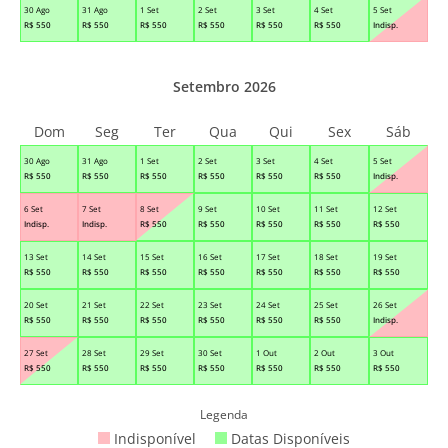
30 Ago
31 Ago
1 Set
2 Set
3 Set
4 Set
5 Set
R$
550
R$
550
R$
550
R$
550
R$
550
R$
550
Indisp.
Setembro 2026
Dom
Seg
Ter
Qua
Qui
Sex
Sáb
30 Ago
31 Ago
1 Set
2 Set
3 Set
4 Set
5 Set
R$
550
R$
550
R$
550
R$
550
R$
550
R$
550
Indisp.
6 Set
7 Set
8 Set
9 Set
10 Set
11 Set
12 Set
Indisp.
Indisp.
R$
550
R$
550
R$
550
R$
550
R$
550
13 Set
14 Set
15 Set
16 Set
17 Set
18 Set
19 Set
R$
550
R$
550
R$
550
R$
550
R$
550
R$
550
R$
550
20 Set
21 Set
22 Set
23 Set
24 Set
25 Set
26 Set
R$
550
R$
550
R$
550
R$
550
R$
550
R$
550
Indisp.
27 Set
28 Set
29 Set
30 Set
1 Out
2 Out
3 Out
R$
550
R$
550
R$
550
R$
550
R$
550
R$
550
R$
550
Legenda
Indisponível
Datas Disponíveis