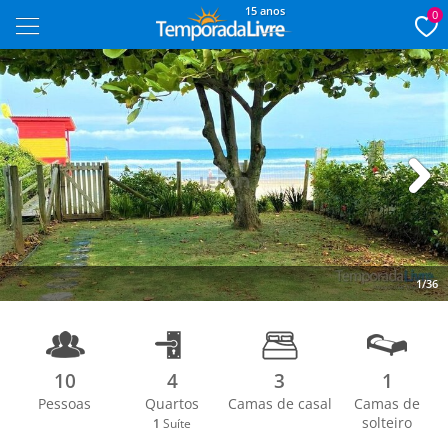
15 anos
0
Next
1/36
10
4
3
1
Pessoas
Quartos
Camas de casal
Camas de
solteiro
1
Suíte