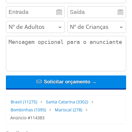
adults
children
contact_message
Solicitar orçamento →
Brasil
(11275)
Santa Catarina
(3302)
Bombinhas
(1095)
Mariscal
(278)
Anúncio #114383