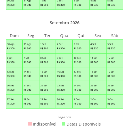
30 Ago
31 Ago
1 Set
2 Set
3 Set
4 Set
5 Set
R$
300
R$
300
R$
300
R$
300
R$
300
R$
330
R$
330
Setembro 2026
Dom
Seg
Ter
Qua
Qui
Sex
Sáb
30 Ago
31 Ago
1 Set
2 Set
3 Set
4 Set
5 Set
R$
300
R$
300
R$
300
R$
300
R$
300
R$
330
R$
330
6 Set
7 Set
8 Set
9 Set
10 Set
11 Set
12 Set
R$
330
R$
300
R$
300
R$
300
R$
300
R$
300
R$
300
13 Set
14 Set
15 Set
16 Set
17 Set
18 Set
19 Set
R$
300
R$
300
R$
300
R$
300
R$
300
R$
300
R$
300
20 Set
21 Set
22 Set
23 Set
24 Set
25 Set
26 Set
R$
300
R$
300
R$
300
R$
300
R$
300
R$
300
R$
300
27 Set
28 Set
29 Set
30 Set
1 Out
2 Out
3 Out
R$
300
R$
300
R$
300
R$
300
R$
300
R$
300
R$
300
Legenda
Indisponível
Datas Disponíveis