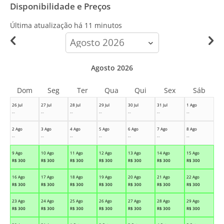
Disponibilidade e Preços
Última atualização há
11 minutos
calendar-
month
Agosto 2026
Dom
Seg
Ter
Qua
Qui
Sex
Sáb
26 Jul
27 Jul
28 Jul
29 Jul
30 Jul
31 Jul
1 Ago
--
--
--
--
--
--
--
2 Ago
3 Ago
4 Ago
5 Ago
6 Ago
7 Ago
8 Ago
--
--
--
--
--
--
--
9 Ago
10 Ago
11 Ago
12 Ago
13 Ago
14 Ago
15 Ago
R$
300
R$
300
R$
300
R$
300
R$
300
R$
300
R$
300
16 Ago
17 Ago
18 Ago
19 Ago
20 Ago
21 Ago
22 Ago
R$
300
R$
300
R$
300
R$
300
R$
300
R$
300
R$
300
23 Ago
24 Ago
25 Ago
26 Ago
27 Ago
28 Ago
29 Ago
R$
300
R$
300
R$
300
R$
300
R$
300
R$
300
R$
300