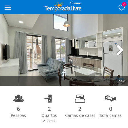
15 anos
0
Next
1/30
6
2
2
0
Pessoas
Quartos
Camas de casal
Sofa-camas
2
Suítes