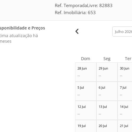
Ref. TemporadaLivre: 82883
Ref. Imobiliária: 653
sponibilidade e Preços
calendar
month
tima atualização há
meses
Dom
Seg
Ter
28 Jun
29 Jun
30 Jun
--
--
--
5 Jul
6 Jul
7 Jul
--
--
--
12 Jul
13 Jul
14 Jul
--
--
--
19 Jul
20 Jul
21 Jul