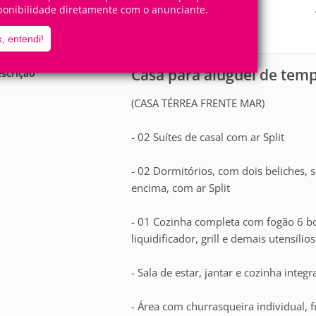
14
4
ponibilidade diretamente com o anunciante.
Pessoas
Quartos
2
Suítes
, entendi!
Casa para aluguel de te
scrição
(CASA TÉRREA FRENTE MAR)
- 02 Suítes de casal com ar Split
- 02 Dormitórios, com dois beliches,
encima, com ar Split
- 01 Cozinha completa com fogão 6 boc
liquidificador, grill e demais utensíl
- Sala de estar, jantar e cozinha integ
- Área com churrasqueira individual, 