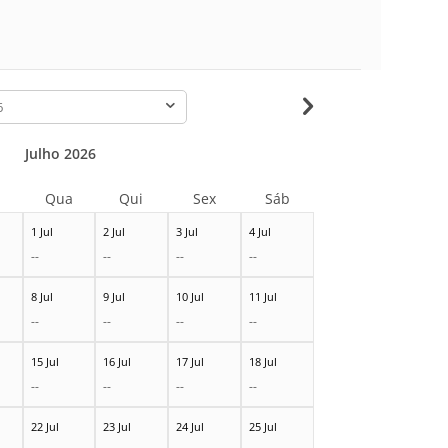
-
Julho 2026
Qua
Qui
Sex
Sáb
1 Jul
2 Jul
3 Jul
4 Jul
--
--
--
--
8 Jul
9 Jul
10 Jul
11 Jul
--
--
--
--
15 Jul
16 Jul
17 Jul
18 Jul
--
--
--
--
22 Jul
23 Jul
24 Jul
25 Jul