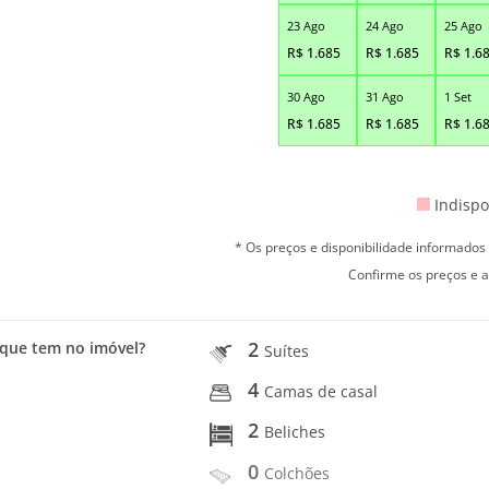
23 Ago
24 Ago
25 Ago
R$
1.685
R$
1.685
R$
1.6
30 Ago
31 Ago
1 Set
R$
1.685
R$
1.685
R$
1.6
Indispo
* Os preços e disponibilidade informado
Confirme os preços e a
2
que tem no imóvel?
Suítes
4
Camas de casal
2
Beliches
0
Colchões