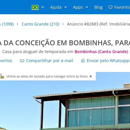
Ajuda
Apps
Blog
Favorito
s
(1098)
Canto Grande
(210)
Anúncio #82883 (Ref. Imobiliária
A DA CONCEIÇÃO EM BOMBINHAS, PARA
Casa para aluguel de temporada em
Bombinhas (Canto Grande)
voritos
Compartilhar por e-mail
Enviar pelo Whatsap
Utilize as setas do teclado para navegar entre as fotos