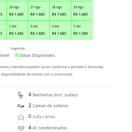
26 Ago
27 Ago
28 Ago
29 Ago
85
R$
1.685
R$
1.685
R$
1.685
R$
1.685
2 Set
3 Set
4 Set
5 Set
85
R$
1.685
R$
1.685
R$
1.685
R$
1.590
Legenda
nível
Datas Disponíveis
s neste calendário podem variar conforme o período e demanda.
 disponibilidade do imóvel com o anunciante.
4
Banheiros (incl. suítes)
2
Camas de solteiro
0
Sofa-camas
4
Ar condicionados