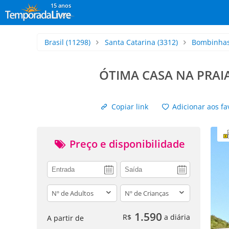
15 anos
Brasil
(11298)
Santa Catarina
(3312)
Bombinha
ÓTIMA CASA NA PRAI
Copiar link
Adicionar aos fa
Preço e disponibilidade
adults
children
1.590
R$
a diária
A partir de