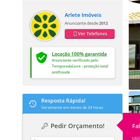
Arlete Imóveis
Anunciante desde
2012
Ver Telefones
Locação 100% garantida
Anunciante verificado pelo
TemporadaLivre - proteção total
antifraude
Resposta Rápida!
Geralmente em menos de 24 horas
Pedir Orçamento!
Fa
Uti
contact_name