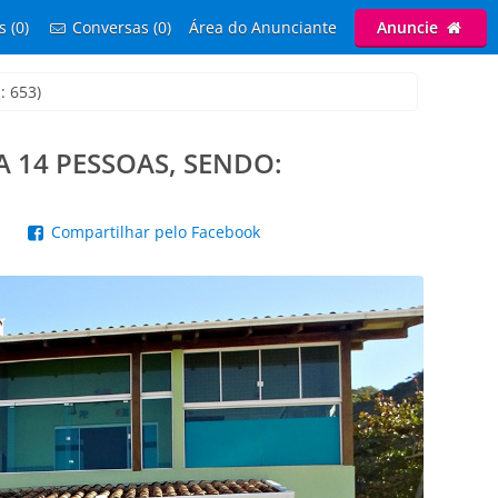
s (0)
Conversas (0)
Área do Anunciante
Anuncie
: 653)
 14 PESSOAS, SENDO:
p
Compartilhar pelo Facebook