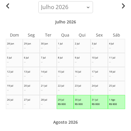
calendar-
month
Julho 2026
Dom
Seg
Ter
Qua
Qui
Sex
Sáb
28 Jun
29 Jun
30 Jun
1 Jul
2 Jul
3 Jul
4 Jul
--
--
--
--
--
--
--
5 Jul
6 Jul
7 Jul
8 Jul
9 Jul
10 Jul
11 Jul
--
--
--
--
--
--
--
12 Jul
13 Jul
14 Jul
15 Jul
16 Jul
17 Jul
18 Jul
--
--
--
--
--
--
--
19 Jul
20 Jul
21 Jul
22 Jul
23 Jul
24 Jul
25 Jul
--
--
--
--
--
--
--
26 Jul
27 Jul
28 Jul
29 Jul
30 Jul
31 Jul
1 Ago
--
--
--
R$
800
R$
800
R$
800
R$
800
Agosto 2026