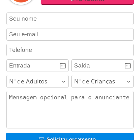
contact_name
contact_email
contact_phone
adults
children
contact_message
Solicitar orçamento →