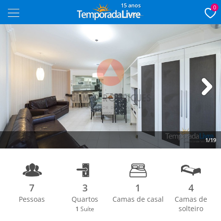
15 anos
0
Next
1/19
7
3
1
4
Pessoas
Quartos
Camas de casal
Camas de
solteiro
1
Suíte