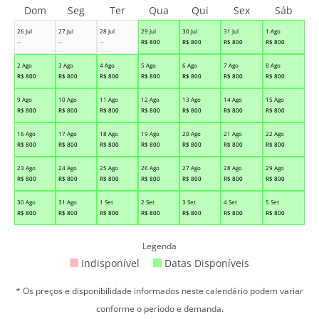
Dom
Seg
Ter
Qua
Qui
Sex
Sáb
26 Jul
27 Jul
28 Jul
29 Jul
30 Jul
31 Jul
1 Ago
--
--
--
R$
800
R$
800
R$
800
R$
800
2 Ago
3 Ago
4 Ago
5 Ago
6 Ago
7 Ago
8 Ago
R$
800
R$
800
R$
800
R$
800
R$
800
R$
800
R$
800
9 Ago
10 Ago
11 Ago
12 Ago
13 Ago
14 Ago
15 Ago
R$
800
R$
800
R$
800
R$
800
R$
800
R$
800
R$
800
16 Ago
17 Ago
18 Ago
19 Ago
20 Ago
21 Ago
22 Ago
R$
800
R$
800
R$
800
R$
800
R$
800
R$
800
R$
800
23 Ago
24 Ago
25 Ago
26 Ago
27 Ago
28 Ago
29 Ago
R$
800
R$
800
R$
800
R$
800
R$
800
R$
800
R$
800
30 Ago
31 Ago
1 Set
2 Set
3 Set
4 Set
5 Set
R$
800
R$
800
R$
800
R$
800
R$
800
R$
800
R$
800
Legenda
Indisponível
Datas Disponíveis
* Os preços e disponibilidade informados neste calendário podem variar
conforme o período e demanda.