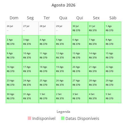
Agosto 2026
Dom
Seg
Ter
Qua
Qui
Sex
Sáb
26 Jul
27 Jul
28 Jul
29 Jul
30 Jul
31 Jul
1 Ago
--
--
--
--
R$
370
R$
370
R$
370
2 Ago
3 Ago
4 Ago
5 Ago
6 Ago
7 Ago
8 Ago
R$
370
R$
370
R$
370
R$
370
R$
370
R$
370
R$
370
9 Ago
10 Ago
11 Ago
12 Ago
13 Ago
14 Ago
15 Ago
R$
370
R$
370
R$
370
R$
370
R$
370
R$
370
R$
370
16 Ago
17 Ago
18 Ago
19 Ago
20 Ago
21 Ago
22 Ago
R$
370
R$
370
R$
370
R$
370
R$
370
R$
370
R$
370
23 Ago
24 Ago
25 Ago
26 Ago
27 Ago
28 Ago
29 Ago
R$
370
R$
370
R$
370
R$
370
R$
370
R$
370
R$
370
30 Ago
31 Ago
1 Set
2 Set
3 Set
4 Set
5 Set
R$
370
R$
370
R$
370
R$
370
R$
370
R$
370
R$
370
Legenda
Indisponível
Datas Disponíveis