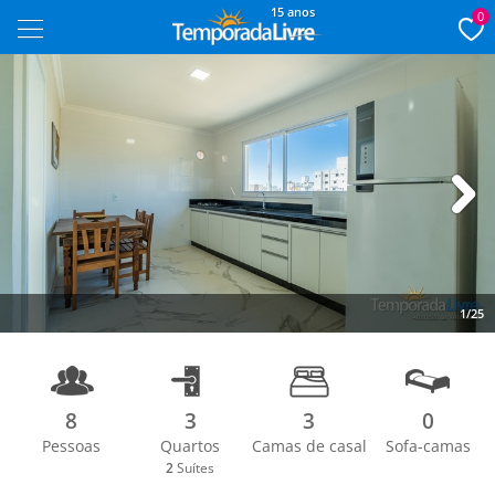
15 anos
0
Next
1/25
8
3
3
0
Pessoas
Quartos
Camas de casal
Sofa-camas
2
Suítes