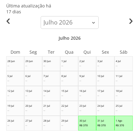
Última atualização há
17 dias
calendar-
month
Julho 2026
Dom
Seg
Ter
Qua
Qui
Sex
Sáb
28 Jun
29 Jun
30 Jun
1 Jul
2 Jul
3 Jul
4 Jul
--
--
--
--
--
--
--
5 Jul
6 Jul
7 Jul
8 Jul
9 Jul
10 Jul
11 Jul
--
--
--
--
--
--
--
12 Jul
13 Jul
14 Jul
15 Jul
16 Jul
17 Jul
18 Jul
--
--
--
--
--
--
--
19 Jul
20 Jul
21 Jul
22 Jul
23 Jul
24 Jul
25 Jul
--
--
--
--
--
--
--
26 Jul
27 Jul
28 Jul
29 Jul
30 Jul
31 Jul
1 Ago
--
--
--
--
R$
370
R$
370
R$
370