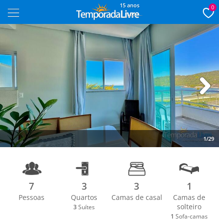
15 anos
0
Next
1/29
7
3
3
1
Pessoas
Quartos
Camas de casal
Camas de
solteiro
3
Suítes
1
Sofa-camas