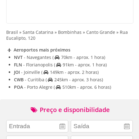
Brasil » Santa Catarina » Bombinhas » Canto Grande » Rua
Eucalipto, 120
Aeroportos mais próximos
NVT
- Navegantes
(
70km - aprox. 1 hora)
FLN
- Florianopolis
(
91km - aprox. 1 hora)
JOI
- Joinville
(
149km - aprox. 2 horas)
CWB
- Curitiba
(
245km - aprox. 3 horas)
POA
- Porto Alegre
(
510km - aprox. 6 horas)
Preço e disponibilidade
adults
children