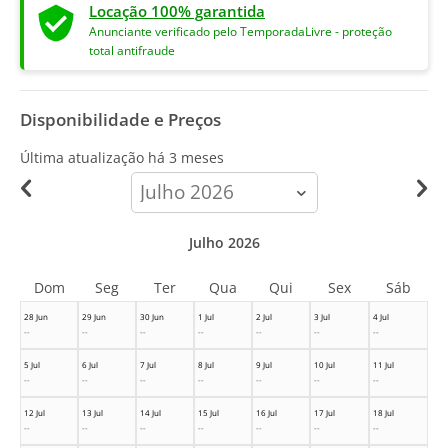
Locação 100% garantida
Anunciante verificado pelo TemporadaLivre - proteção
total antifraude
Disponibilidade e Preços
Última atualização há
3 meses
calendar-
month
Julho 2026
Dom
Seg
Ter
Qua
Qui
Sex
Sáb
28 Jun
29 Jun
30 Jun
1 Jul
2 Jul
3 Jul
4 Jul
--
--
--
--
--
--
--
5 Jul
6 Jul
7 Jul
8 Jul
9 Jul
10 Jul
11 Jul
--
--
--
--
--
--
--
12 Jul
13 Jul
14 Jul
15 Jul
16 Jul
17 Jul
18 Jul
--
--
--
--
--
--
--