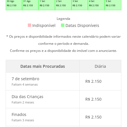
30 Ago
31 Ago
1 Set
2 Set
3 Set
4 Set
5 Set
R$
2.150
R$
2.150
R$
2.150
R$
2.150
R$
2.150
R$
2.150
R$
2.150
Legenda
Indisponível
Datas Disponíveis
* Os preços e disponibilidade informados neste calendário podem variar
conforme o período e demanda.
Confirme os preços e a disponibilidade do imóvel com o anunciante.
Datas mais Procuradas
Diária
7 de setembro
R$
2.150
Faltam 4 semanas
Dia das Crianças
R$
2.150
Faltam 2 meses
Finados
R$
2.150
Faltam 3 meses