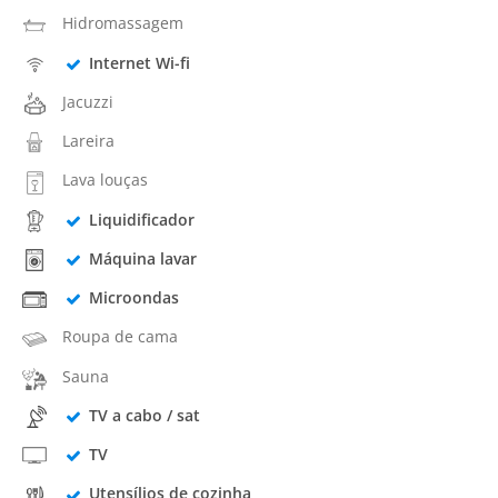
Hidromassagem
Internet Wi-fi
Jacuzzi
Lareira
Lava louças
Liquidificador
Máquina lavar
Microondas
Roupa de cama
Sauna
TV a cabo / sat
TV
Utensílios de cozinha