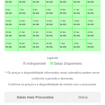
R$
400
R$
400
R$
400
R$
400
R$
400
R$
400
R$
400
6 Set
7 Set
8 Set
9 Set
10 Set
11 Set
12 Set
R$
400
R$
400
R$
400
R$
400
R$
400
R$
400
R$
400
13 Set
14 Set
15 Set
16 Set
17 Set
18 Set
19 Set
R$
400
R$
400
R$
400
R$
400
R$
400
R$
400
R$
400
20 Set
21 Set
22 Set
23 Set
24 Set
25 Set
26 Set
R$
400
R$
400
R$
400
R$
400
R$
400
R$
400
R$
400
27 Set
28 Set
29 Set
30 Set
1 Out
2 Out
3 Out
R$
400
R$
400
R$
400
R$
400
R$
400
R$
400
R$
400
Legenda
Indisponível
Datas Disponíveis
* Os preços e disponibilidade informados neste calendário podem variar
conforme o período e demanda.
Confirme os preços e a disponibilidade do imóvel com o anunciante.
Datas mais Procuradas
Diária