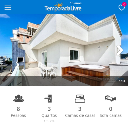
15 anos
0
Next
1/31
8
3
3
0
Pessoas
Quartos
Camas de casal
Sofa-camas
1
Suíte