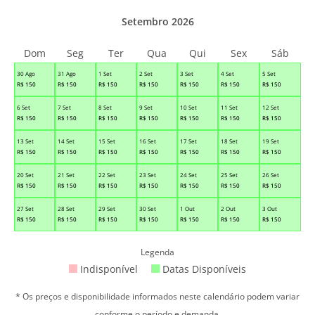
Setembro 2026
Dom
Seg
Ter
Qua
Qui
Sex
Sáb
30 Ago
31 Ago
1 Set
2 Set
3 Set
4 Set
5 Set
R$
150
R$
150
R$
150
R$
150
R$
150
R$
150
R$
150
6 Set
7 Set
8 Set
9 Set
10 Set
11 Set
12 Set
R$
150
R$
150
R$
150
R$
150
R$
150
R$
150
R$
150
13 Set
14 Set
15 Set
16 Set
17 Set
18 Set
19 Set
R$
150
R$
150
R$
150
R$
150
R$
150
R$
150
R$
150
20 Set
21 Set
22 Set
23 Set
24 Set
25 Set
26 Set
R$
150
R$
150
R$
150
R$
150
R$
150
R$
150
R$
150
27 Set
28 Set
29 Set
30 Set
1 Out
2 Out
3 Out
R$
150
R$
150
R$
150
R$
150
R$
150
R$
150
R$
150
Legenda
Indisponível
Datas Disponíveis
* Os preços e disponibilidade informados neste calendário podem variar
conforme o período e demanda.