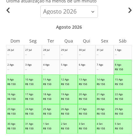
Última atualização há
menos de um minuto
calendar-
month
Agosto 2026
Dom
Seg
Ter
Qua
Qui
Sex
Sáb
26 Jul
27 Jul
28 Jul
29 Jul
30 Jul
31 Jul
1 Ago
--
--
--
--
--
--
--
2 Ago
3 Ago
4 Ago
5 Ago
6 Ago
7 Ago
8 Ago
--
--
--
--
--
--
R$
150
9 Ago
10 Ago
11 Ago
12 Ago
13 Ago
14 Ago
15 Ago
R$
150
R$
150
R$
150
R$
150
R$
150
R$
150
R$
150
16 Ago
17 Ago
18 Ago
19 Ago
20 Ago
21 Ago
22 Ago
R$
150
R$
150
R$
150
R$
150
R$
150
R$
150
R$
150
23 Ago
24 Ago
25 Ago
26 Ago
27 Ago
28 Ago
29 Ago
R$
150
R$
150
R$
150
R$
150
R$
150
R$
150
R$
150
30 Ago
31 Ago
1 Set
2 Set
3 Set
4 Set
5 Set
R$
150
R$
150
R$
150
R$
150
R$
150
R$
150
R$
150