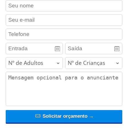
contact_name
contact_email
contact_phone
adults
children
contact_message
Solicitar orçamento →