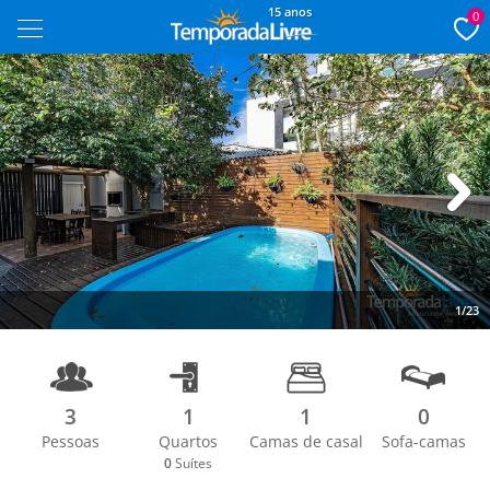
15 anos
0
Next
1/23
3
1
1
0
Pessoas
Quartos
Camas de casal
Sofa-camas
0
Suítes