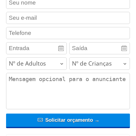
contact_email
contact_phone
adults
children
contact_message
Solicitar orçamento →