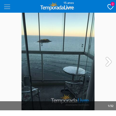
15 anos
0
Next
1/32