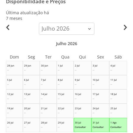
Disponibilidade e Preços
Última atualização há
7 meses
calendar-
month
Julho 2026
Dom
Seg
Ter
Qua
Qui
Sex
Sáb
28 Jun
29 Jun
30 Jun
1 Jul
2 Jul
3 Jul
4 Jul
--
--
--
--
--
--
--
5 Jul
6 Jul
7 Jul
8 Jul
9 Jul
10 Jul
11 Jul
--
--
--
--
--
--
--
12 Jul
13 Jul
14 Jul
15 Jul
16 Jul
17 Jul
18 Jul
--
--
--
--
--
--
--
19 Jul
20 Jul
21 Jul
22 Jul
23 Jul
24 Jul
25 Jul
--
--
--
--
--
--
--
26 Jul
27 Jul
28 Jul
29 Jul
30 Jul
31 Jul
1 Ago
--
--
--
--
Consultar
Consultar
Consultar