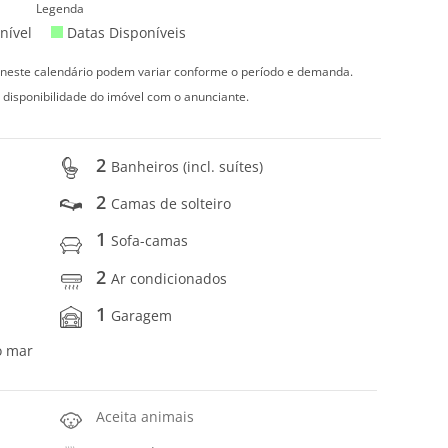
Legenda
nível
Datas Disponíveis
s neste calendário podem variar conforme o período e demanda.
 disponibilidade do imóvel com o anunciante.
2
Banheiros (incl. suítes)
2
Camas de solteiro
1
Sofa-camas
2
Ar condicionados
1
Garagem
o mar
Aceita animais