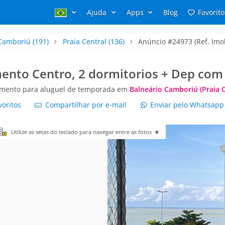
Ajuda
Apps
Blog
Favorito
 Camboriú
(191)
Praia Central
(136)
Anúncio #24973 (Ref. Imob
nto Centro, 2 dormitorios + Dep com 
mento para aluguel de temporada em
Balneário Camboriú (Praia C
voritos
Compartilhar por e-mail
Enviar pelo Whatsap
Utilize as setas do teclado para navegar entre as fotos