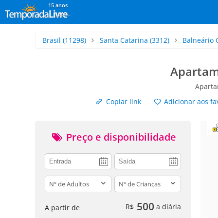
15 anos
Brasil
(11298)
Santa Catarina
(3312)
Balneário
Apartame
Aparta
Copiar link
Adicionar aos fa
Preço e disponibilidade
adults
children
500
R$
a diária
A partir de