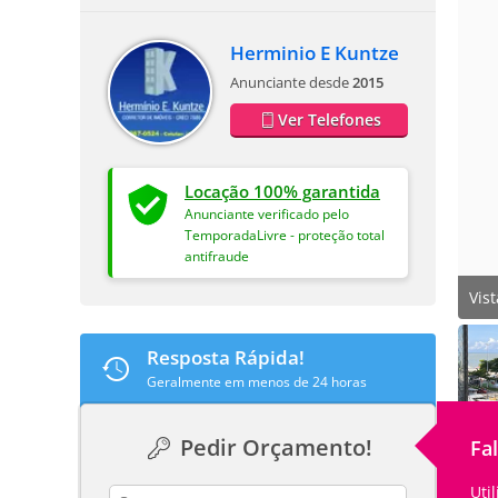
Herminio E Kuntze
Anunciante desde
2015
Ver Telefones
Locação 100% garantida
Anunciante verificado pelo
TemporadaLivre - proteção total
antifraude
Vis
Resposta Rápida!
Geralmente em menos de 24 horas
Pedir Orçamento!
Fa
Uti
contact_name