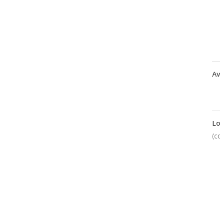
Av
Lo
(c