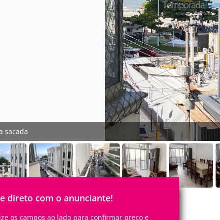
ta sacada
le direto com o anunciante!
lize os campos ao lado para confirmar preço e