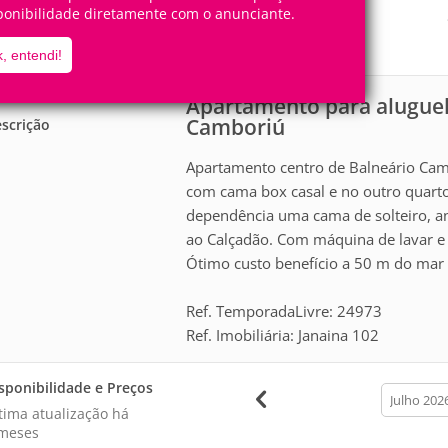
7
2
ponibilidade diretamente com o anunciante.
Pessoas
Quartos
0
Suítes
, entendi!
Apartamento para alugue
Camboriú
scrição
Apartamento centro de Balneário Cam
com cama box casal e no outro quart
dependência uma cama de solteiro, a
ao Calçadão. Com máquina de lavar e m
Ótimo custo benefício a 50 m do mar
Ref. TemporadaLivre: 24973
Ref. Imobiliária: Janaina 102
sponibilidade e Preços
calendar
month
tima atualização há
meses