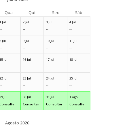
Qua
Qui
Sex
Sáb
1 Jul
2 Jul
3 Jul
4 Jul
--
--
--
--
8 Jul
9 Jul
10 Jul
11 Jul
--
--
--
--
15 Jul
16 Jul
17 Jul
18 Jul
--
--
--
--
22 Jul
23 Jul
24 Jul
25 Jul
--
--
--
--
29 Jul
30 Jul
31 Jul
1 Ago
Consultar
Consultar
Consultar
Consultar
Agosto 2026