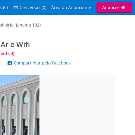
s (0)
Conversas (0)
Área do Anunciante
Anuncie
iliária: Janaina 102)
Ar e Wifi
entral)
p
Compartilhar pelo Facebook