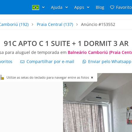
Ajuda
Apps
Blog
Favorito
 Camboriú
(192)
Praia Central
(137)
Anúncio #153552
91C APTO C 1 SUITE + 1 DORMIT 3 AR
sa para aluguel de temporada em
Balneário Camboriú (Praia Centr
voritos
Compartilhar por e-mail
Enviar pelo Whatsap
Utilize as setas do teclado para navegar entre as fotos