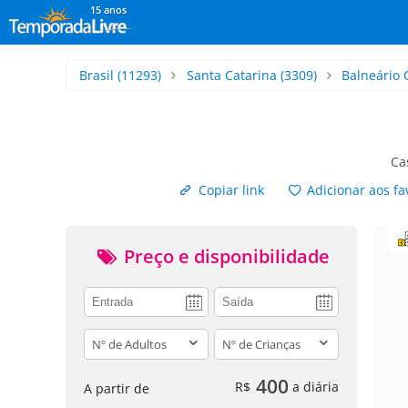
15 anos
Brasil
(11293)
Santa Catarina
(3309)
Balneário
Ca
Copiar link
Adicionar aos fa
Preço e disponibilidade
adults
children
400
R$
a diária
A partir de