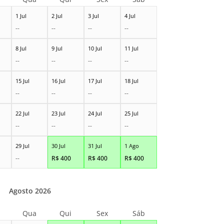
1 Jul
2 Jul
3 Jul
4 Jul
--
--
--
--
8 Jul
9 Jul
10 Jul
11 Jul
--
--
--
--
15 Jul
16 Jul
17 Jul
18 Jul
--
--
--
--
22 Jul
23 Jul
24 Jul
25 Jul
--
--
--
--
29 Jul
30 Jul
31 Jul
1 Ago
--
R$
400
R$
400
R$
400
Agosto 2026
Qua
Qui
Sex
Sáb