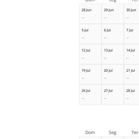
28 Jun
29 Jun
30 Jun
--
--
--
5 Jul
6 Jul
7 Jul
--
--
--
12 Jul
13 Jul
14 Jul
--
--
--
19 Jul
20 Jul
21 Jul
--
--
--
26 Jul
27 Jul
28 Jul
--
--
--
Dom
Seg
Ter