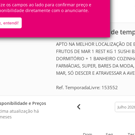
6
2
Pessoas
Quartos
lize os campos ao lado para confirmar preço e
ponibilidade diretamente com o anunciante.
1
Suíte
, entendi!
Casa para aluguel de tem
scrição
APTO NA MELHOR LOCALIZAÇÃO DE BC
FRUTOS DE MAR 1 REST KG 1 SUSHI BA
DORMITÓRIO + 1 BANHEIRO COZINHA
FARMÁCIAS, SUPER, BARES DA MODA,
MAR, SÓ DESCER E ATRAVESSAR A AV
Ref. TemporadaLivre: 153552
sponibilidade e Preços
calendar
month
tima atualização há
meses
Dom
Seg
Ter