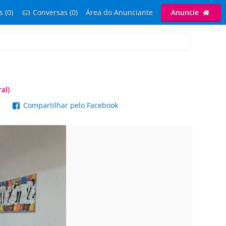
s (0)
Conversas (0)
Área do Anunciante
Anuncie
al)
p
Compartilhar pelo Facebook