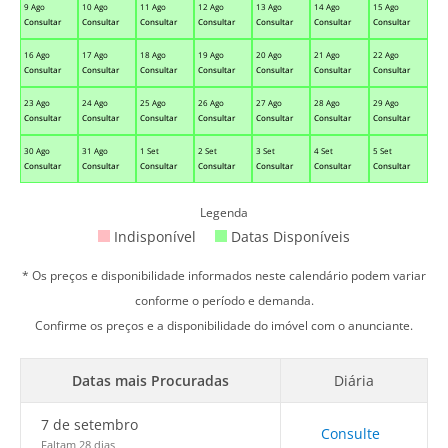
9 Ago
10 Ago
11 Ago
12 Ago
13 Ago
14 Ago
15 Ago
Consultar
Consultar
Consultar
Consultar
Consultar
Consultar
Consultar
16 Ago
17 Ago
18 Ago
19 Ago
20 Ago
21 Ago
22 Ago
Consultar
Consultar
Consultar
Consultar
Consultar
Consultar
Consultar
23 Ago
24 Ago
25 Ago
26 Ago
27 Ago
28 Ago
29 Ago
Consultar
Consultar
Consultar
Consultar
Consultar
Consultar
Consultar
30 Ago
31 Ago
1 Set
2 Set
3 Set
4 Set
5 Set
Consultar
Consultar
Consultar
Consultar
Consultar
Consultar
Consultar
Legenda
Indisponível
Datas Disponíveis
* Os preços e disponibilidade informados neste calendário podem variar
conforme o período e demanda.
Confirme os preços e a disponibilidade do imóvel com o anunciante.
Datas mais Procuradas
Diária
7 de setembro
Consulte
Faltam 28 dias