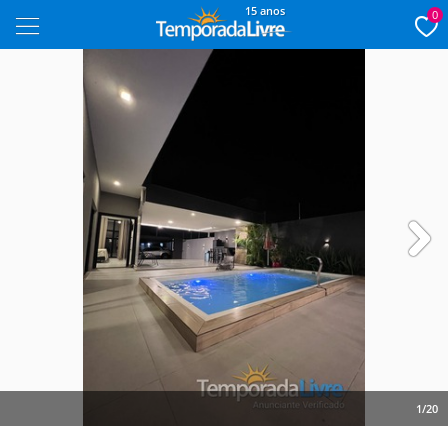
15 anos
0
Next
1/20