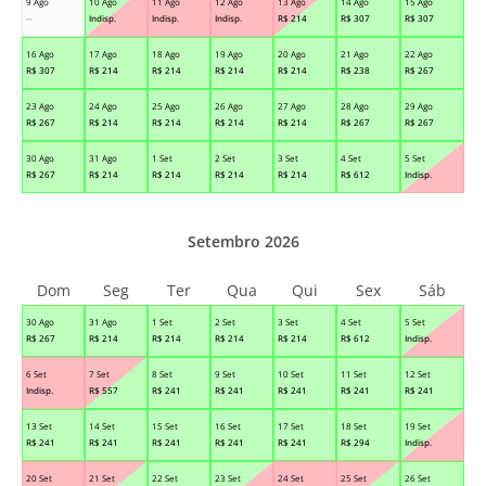
9 Ago
10 Ago
11 Ago
12 Ago
13 Ago
14 Ago
15 Ago
--
Indisp.
Indisp.
Indisp.
R$
214
R$
307
R$
307
16 Ago
17 Ago
18 Ago
19 Ago
20 Ago
21 Ago
22 Ago
R$
307
R$
214
R$
214
R$
214
R$
214
R$
238
R$
267
23 Ago
24 Ago
25 Ago
26 Ago
27 Ago
28 Ago
29 Ago
R$
267
R$
214
R$
214
R$
214
R$
214
R$
267
R$
267
30 Ago
31 Ago
1 Set
2 Set
3 Set
4 Set
5 Set
R$
267
R$
214
R$
214
R$
214
R$
214
R$
612
Indisp.
Setembro 2026
Dom
Seg
Ter
Qua
Qui
Sex
Sáb
30 Ago
31 Ago
1 Set
2 Set
3 Set
4 Set
5 Set
R$
267
R$
214
R$
214
R$
214
R$
214
R$
612
Indisp.
6 Set
7 Set
8 Set
9 Set
10 Set
11 Set
12 Set
Indisp.
R$
557
R$
241
R$
241
R$
241
R$
241
R$
241
13 Set
14 Set
15 Set
16 Set
17 Set
18 Set
19 Set
R$
241
R$
241
R$
241
R$
241
R$
241
R$
294
Indisp.
20 Set
21 Set
22 Set
23 Set
24 Set
25 Set
26 Set