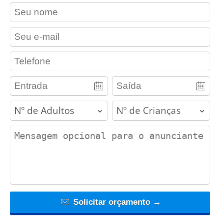
contact_name
contact_email
contact_phone
adults
children
contact_message
Solicitar orçamento →