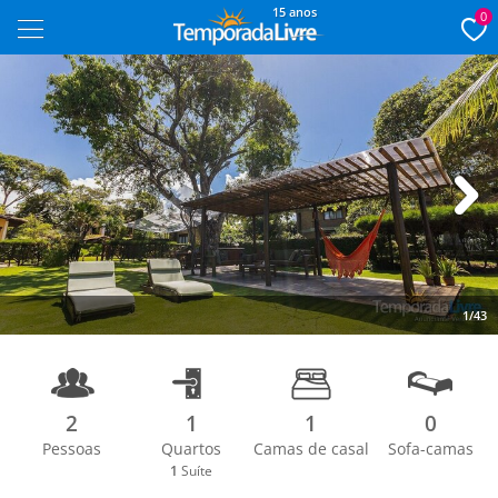
15 anos
0
Next
1/43
2
1
1
0
Pessoas
Quartos
Camas de casal
Sofa-camas
1
Suíte