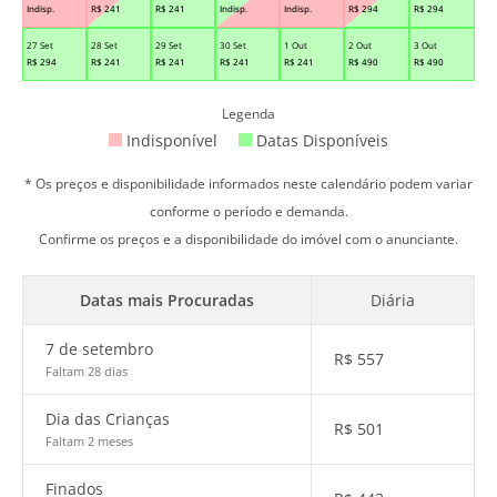
Indisp.
R$
241
R$
241
Indisp.
Indisp.
R$
294
R$
294
27 Set
28 Set
29 Set
30 Set
1 Out
2 Out
3 Out
R$
294
R$
241
R$
241
R$
241
R$
241
R$
490
R$
490
Legenda
Indisponível
Datas Disponíveis
* Os preços e disponibilidade informados neste calendário podem variar
conforme o período e demanda.
Confirme os preços e a disponibilidade do imóvel com o anunciante.
Datas mais Procuradas
Diária
7 de setembro
R$
557
Faltam 28 dias
Dia das Crianças
R$
501
Faltam 2 meses
Finados