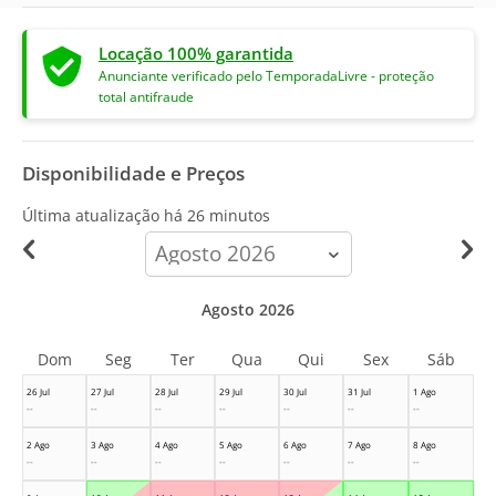
Locação 100% garantida
Anunciante verificado pelo TemporadaLivre - proteção
total antifraude
Disponibilidade e Preços
Última atualização há
26 minutos
calendar-
month
Agosto 2026
Dom
Seg
Ter
Qua
Qui
Sex
Sáb
26 Jul
27 Jul
28 Jul
29 Jul
30 Jul
31 Jul
1 Ago
--
--
--
--
--
--
--
2 Ago
3 Ago
4 Ago
5 Ago
6 Ago
7 Ago
8 Ago
--
--
--
--
--
--
--