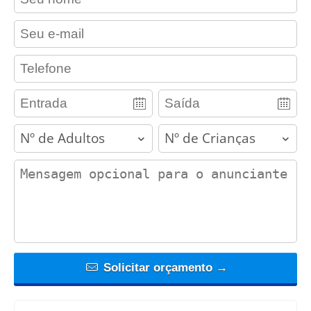
contact_email
contact_phone
adults
children
contact_message
Solicitar orçamento →