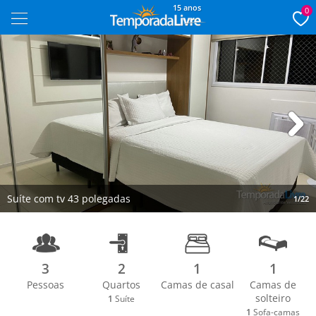
15 anos
0
Next
Suíte com tv 43 polegadas
1/22
3
2
1
1
Pessoas
Quartos
Camas de casal
Camas de
solteiro
1
Suíte
1
Sofa-camas