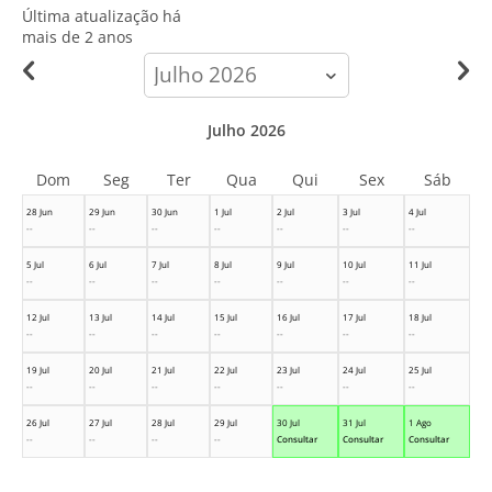
Última atualização há
mais de 2 anos
calendar-
month
Julho 2026
Dom
Seg
Ter
Qua
Qui
Sex
Sáb
28 Jun
29 Jun
30 Jun
1 Jul
2 Jul
3 Jul
4 Jul
--
--
--
--
--
--
--
5 Jul
6 Jul
7 Jul
8 Jul
9 Jul
10 Jul
11 Jul
--
--
--
--
--
--
--
12 Jul
13 Jul
14 Jul
15 Jul
16 Jul
17 Jul
18 Jul
--
--
--
--
--
--
--
19 Jul
20 Jul
21 Jul
22 Jul
23 Jul
24 Jul
25 Jul
--
--
--
--
--
--
--
26 Jul
27 Jul
28 Jul
29 Jul
30 Jul
31 Jul
1 Ago
--
--
--
--
Consultar
Consultar
Consultar