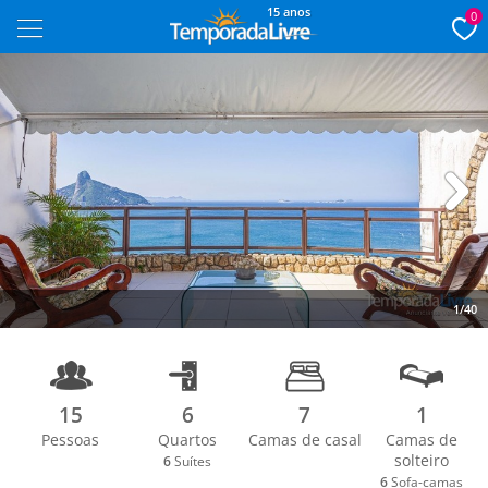
15 anos
0
Next
1/40
15
6
7
1
Pessoas
Quartos
Camas de casal
Camas de
solteiro
6
Suítes
6
Sofa-camas