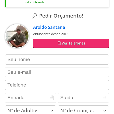
total antifraude
Pedir Orçamento!
Aroldo Santana
Anunciante desde
2015
Ver Telefones
contact_name
contact_email
contact_phone
adults
children