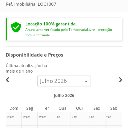
Ref. Imobiliária: LOC1007
Locação 100% garantida
Anunciante verificado pelo TemporadaLivre - proteção
total antifraude
Disponibilidade e Preços
Última atualização há
mais de 1 ano
calendar-
month
Julho 2026
Dom
Seg
Ter
Qua
Qui
Sex
Sáb
28 Jun
29 Jun
30 Jun
1 Jul
2 Jul
3 Jul
4 Jul
--
--
--
--
--
--
--