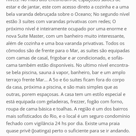
estar e de jantar, este com acesso direto a cozinha e a uma
bela varanda debruçada sobre o Oceano; No segundo nível
estão 3 suítes com varandas privativas com redes; O
próximo nível é inteiramente ocupado por uma enorme e
nova Suite Master, com um banheiro muito interessante,
além de cozinha e uma boa varanda privativas. Todos os
cômodos são de frente para o Mar, as suítes são equipadas
com camas de casal, frigobar e ar condicionado, e sofás-
cama também estão disponíveis. No ultimo nível encontra-
se bela piscina, sauna á vapor, banheiro, bar e um amplo
terraço frente Mar... A 5o e 6o suítes ficam fora do corpo
da casa, próxima a piscina, e são mais simples que as
outras, porem espaçosas. A casa tem um estilo especial e
está equipada com geladeiras, frezzer, fogão com forno,
roupa de cama básica e toalhas. A região é um dos bairros
mais sofisticados do Rio, e o local é um seguro condomínio
fechado com vigilância 24 hs por dia. Existe uma praia
quase privê (Joatinga) perto o suficiente para se ir andando.