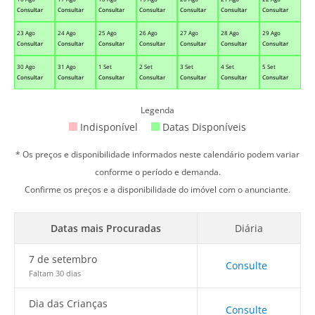
Consultar
Consultar
Consultar
Consultar
Consultar
Consultar
Consultar
23 Ago
24 Ago
25 Ago
26 Ago
27 Ago
28 Ago
29 Ago
Consultar
Consultar
Consultar
Consultar
Consultar
Consultar
Consultar
30 Ago
31 Ago
1 Set
2 Set
3 Set
4 Set
5 Set
Consultar
Consultar
Consultar
Consultar
Consultar
Consultar
Consultar
Legenda
Indisponível
Datas Disponíveis
* Os preços e disponibilidade informados neste calendário podem variar
conforme o período e demanda.
Confirme os preços e a disponibilidade do imóvel com o anunciante.
Datas mais Procuradas
Diária
7 de setembro
Consulte
Faltam 30 dias
Dia das Crianças
Consulte