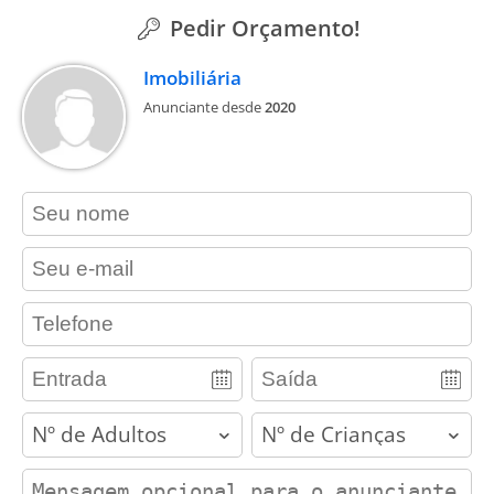
Pedir Orçamento!
Imobiliária
Anunciante desde
2020
contact_name
contact_email
contact_phone
adults
children
contact_message