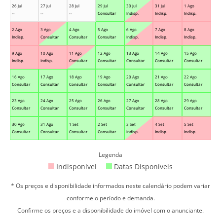
26 Jul
27 Jul
28 Jul
29 Jul
30 Jul
31 Jul
1 Ago
--
--
--
Consultar
Indisp.
Indisp.
Indisp.
2 Ago
3 Ago
4 Ago
5 Ago
6 Ago
7 Ago
8 Ago
Indisp.
Consultar
Consultar
Consultar
Indisp.
Indisp.
Indisp.
9 Ago
10 Ago
11 Ago
12 Ago
13 Ago
14 Ago
15 Ago
Indisp.
Indisp.
Consultar
Consultar
Consultar
Consultar
Consultar
16 Ago
17 Ago
18 Ago
19 Ago
20 Ago
21 Ago
22 Ago
Consultar
Consultar
Consultar
Consultar
Consultar
Consultar
Consultar
23 Ago
24 Ago
25 Ago
26 Ago
27 Ago
28 Ago
29 Ago
Consultar
Consultar
Consultar
Consultar
Consultar
Consultar
Consultar
30 Ago
31 Ago
1 Set
2 Set
3 Set
4 Set
5 Set
Consultar
Consultar
Consultar
Consultar
Indisp.
Indisp.
Indisp.
Legenda
Indisponível
Datas Disponíveis
* Os preços e disponibilidade informados neste calendário podem variar
conforme o período e demanda.
Confirme os preços e a disponibilidade do imóvel com o anunciante.