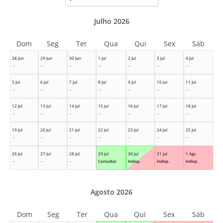
month
Julho 2026
Dom
Seg
Ter
Qua
Qui
Sex
Sáb
28 Jun
29 Jun
30 Jun
1 Jul
2 Jul
3 Jul
4 Jul
--
--
--
--
--
--
--
5 Jul
6 Jul
7 Jul
8 Jul
9 Jul
10 Jul
11 Jul
--
--
--
--
--
--
--
12 Jul
13 Jul
14 Jul
15 Jul
16 Jul
17 Jul
18 Jul
--
--
--
--
--
--
--
19 Jul
20 Jul
21 Jul
22 Jul
23 Jul
24 Jul
25 Jul
--
--
--
--
--
--
--
26 Jul
27 Jul
28 Jul
29 Jul
30 Jul
31 Jul
1 Ago
--
--
--
Consultar
Indisp.
Indisp.
Indisp.
Agosto 2026
Dom
Seg
Ter
Qua
Qui
Sex
Sáb