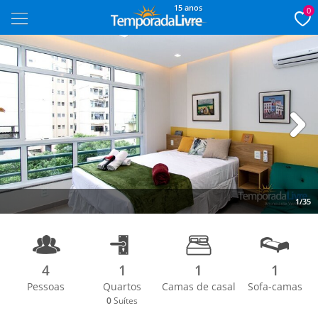
15 anos
0
Next
1/35
4
1
1
1
Pessoas
Quartos
Camas de casal
Sofa-camas
0
Suítes