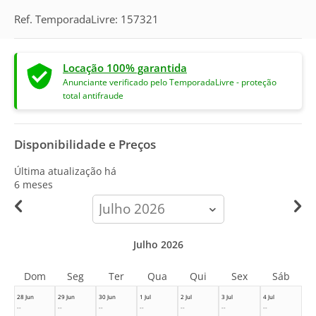
Ref. TemporadaLivre: 157321
Locação 100% garantida
Anunciante verificado pelo TemporadaLivre - proteção
total antifraude
Disponibilidade e Preços
Última atualização há
6 meses
calendar-
month
Julho 2026
Dom
Seg
Ter
Qua
Qui
Sex
Sáb
28 Jun
29 Jun
30 Jun
1 Jul
2 Jul
3 Jul
4 Jul
--
--
--
--
--
--
--