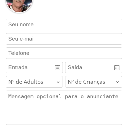
contact_name
contact_email
contact_phone
adults
children
contact_message