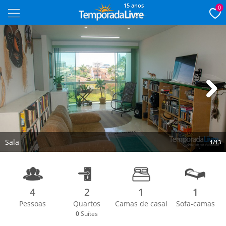
15 anos
0
Next
Sala
1/13
4
2
1
1
Pessoas
Quartos
Camas de casal
Sofa-camas
0
Suítes