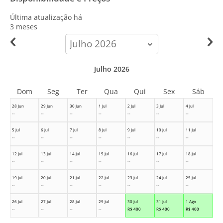
Última atualização há
3 meses
calendar-
month
Julho 2026
Dom
Seg
Ter
Qua
Qui
Sex
Sáb
28 Jun
29 Jun
30 Jun
1 Jul
2 Jul
3 Jul
4 Jul
--
--
--
--
--
--
--
5 Jul
6 Jul
7 Jul
8 Jul
9 Jul
10 Jul
11 Jul
--
--
--
--
--
--
--
12 Jul
13 Jul
14 Jul
15 Jul
16 Jul
17 Jul
18 Jul
--
--
--
--
--
--
--
19 Jul
20 Jul
21 Jul
22 Jul
23 Jul
24 Jul
25 Jul
--
--
--
--
--
--
--
26 Jul
27 Jul
28 Jul
29 Jul
30 Jul
31 Jul
1 Ago
--
--
--
--
R$
400
R$
400
R$
400