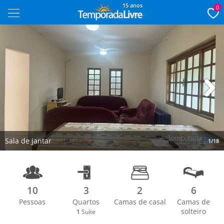
15 anos
0
Next
Sala de jantar
1/18
10
3
2
6
Pessoas
Quartos
Camas de casal
Camas de
solteiro
1
Suíte