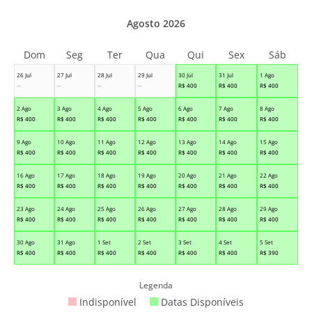
Agosto 2026
Dom
Seg
Ter
Qua
Qui
Sex
Sáb
26 Jul
27 Jul
28 Jul
29 Jul
30 Jul
31 Jul
1 Ago
--
--
--
--
R$
400
R$
400
R$
400
2 Ago
3 Ago
4 Ago
5 Ago
6 Ago
7 Ago
8 Ago
R$
400
R$
400
R$
400
R$
400
R$
400
R$
400
R$
400
9 Ago
10 Ago
11 Ago
12 Ago
13 Ago
14 Ago
15 Ago
R$
400
R$
400
R$
400
R$
400
R$
400
R$
400
R$
400
16 Ago
17 Ago
18 Ago
19 Ago
20 Ago
21 Ago
22 Ago
R$
400
R$
400
R$
400
R$
400
R$
400
R$
400
R$
400
23 Ago
24 Ago
25 Ago
26 Ago
27 Ago
28 Ago
29 Ago
R$
400
R$
400
R$
400
R$
400
R$
400
R$
400
R$
400
30 Ago
31 Ago
1 Set
2 Set
3 Set
4 Set
5 Set
R$
400
R$
400
R$
400
R$
400
R$
400
R$
400
R$
390
Legenda
Indisponível
Datas Disponíveis