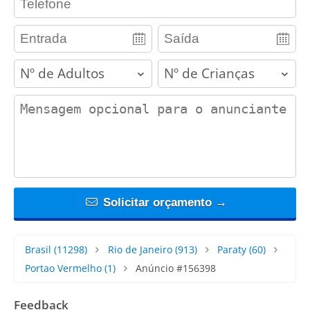
adults
children
contact_message
Solicitar orçamento →
Brasil
(11298)
Rio de Janeiro
(913)
Paraty
(60)
Portao Vermelho
(1)
Anúncio #156398
Feedback