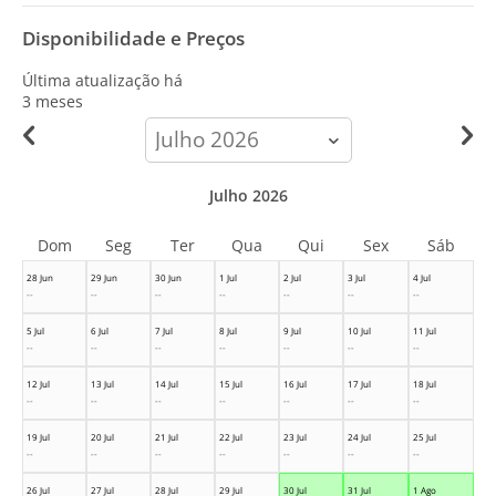
Disponibilidade e Preços
Última atualização há
3 meses
calendar-
month
Julho 2026
Dom
Seg
Ter
Qua
Qui
Sex
Sáb
28 Jun
29 Jun
30 Jun
1 Jul
2 Jul
3 Jul
4 Jul
--
--
--
--
--
--
--
5 Jul
6 Jul
7 Jul
8 Jul
9 Jul
10 Jul
11 Jul
--
--
--
--
--
--
--
12 Jul
13 Jul
14 Jul
15 Jul
16 Jul
17 Jul
18 Jul
--
--
--
--
--
--
--
19 Jul
20 Jul
21 Jul
22 Jul
23 Jul
24 Jul
25 Jul
--
--
--
--
--
--
--
26 Jul
27 Jul
28 Jul
29 Jul
30 Jul
31 Jul
1 Ago