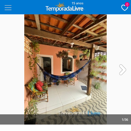
15 anos
0
Next
1/36