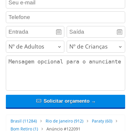
contact_phone
adults
children
contact_message
Solicitar orçamento →
Brasil
(11284)
Rio de Janeiro
(912)
Paraty
(60)
Bom Retiro
(1)
Anúncio #122091