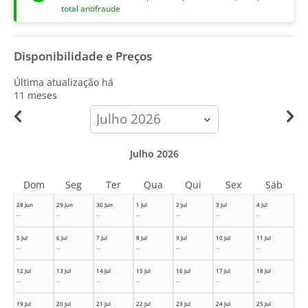
total antifraude
Disponibilidade e Preços
Última atualização há
11 meses
calendar-
month
Julho 2026
Dom
Seg
Ter
Qua
Qui
Sex
Sáb
28 Jun
29 Jun
30 Jun
1 Jul
2 Jul
3 Jul
4 Jul
--
--
--
--
--
--
--
5 Jul
6 Jul
7 Jul
8 Jul
9 Jul
10 Jul
11 Jul
--
--
--
--
--
--
--
12 Jul
13 Jul
14 Jul
15 Jul
16 Jul
17 Jul
18 Jul
--
--
--
--
--
--
--
19 Jul
20 Jul
21 Jul
22 Jul
23 Jul
24 Jul
25 Jul