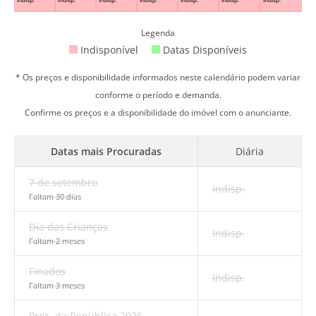
Legenda
Indisponível
Datas Disponíveis
* Os preços e disponibilidade informados neste calendário podem variar
conforme o período e demanda.
Confirme os preços e a disponibilidade do imóvel com o anunciante.
Datas mais Procuradas
Diária
7 de setembro
Indisp.
Faltam 30 dias
Dia das Crianças
Indisp.
Faltam 2 meses
Finados
Indisp.
Faltam 3 meses
Proc. da República 2026