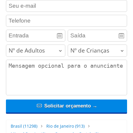
contact_email
contact_phone
adults
children
contact_message
Solicitar orçamento →
Brasil
(11298)
Rio de Janeiro
(913)