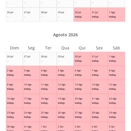
--
--
--
--
--
--
--
26 Jul
27 Jul
28 Jul
29 Jul
30 Jul
31 Jul
1 Ago
--
--
--
--
Indisp.
Indisp.
Indisp.
Agosto 2026
Dom
Seg
Ter
Qua
Qui
Sex
Sáb
26 Jul
27 Jul
28 Jul
29 Jul
30 Jul
31 Jul
1 Ago
--
--
--
--
Indisp.
Indisp.
Indisp.
2 Ago
3 Ago
4 Ago
5 Ago
6 Ago
7 Ago
8 Ago
Indisp.
Indisp.
Indisp.
Indisp.
Indisp.
Indisp.
Indisp.
9 Ago
10 Ago
11 Ago
12 Ago
13 Ago
14 Ago
15 Ago
Indisp.
Indisp.
Indisp.
Indisp.
Indisp.
Indisp.
Indisp.
16 Ago
17 Ago
18 Ago
19 Ago
20 Ago
21 Ago
22 Ago
Indisp.
Indisp.
Indisp.
Indisp.
Indisp.
Indisp.
Indisp.
23 Ago
24 Ago
25 Ago
26 Ago
27 Ago
28 Ago
29 Ago
Indisp.
Indisp.
Indisp.
Indisp.
Indisp.
Indisp.
Indisp.
30 Ago
31 Ago
1 Set
2 Set
3 Set
4 Set
5 Set
Indisp.
Indisp.
Indisp.
Indisp.
Indisp.
Indisp.
Indisp.