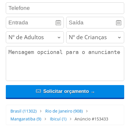
contact_phone
adults
children
contact_message
Solicitar orçamento →
Brasil
(11302)
Rio de Janeiro
(908)
Mangaratiba
(9)
Ibicuí
(1)
Anúncio #153433