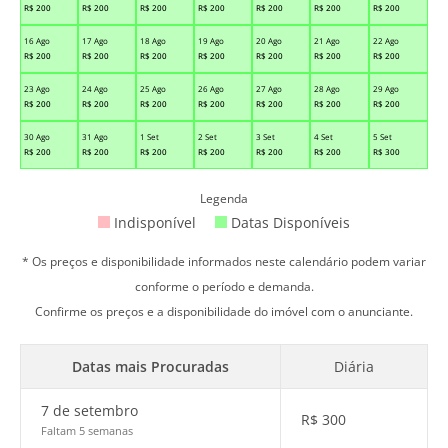
R$
200
R$
200
R$
200
R$
200
R$
200
R$
200
R$
200
16 Ago
17 Ago
18 Ago
19 Ago
20 Ago
21 Ago
22 Ago
R$
200
R$
200
R$
200
R$
200
R$
200
R$
200
R$
200
23 Ago
24 Ago
25 Ago
26 Ago
27 Ago
28 Ago
29 Ago
R$
200
R$
200
R$
200
R$
200
R$
200
R$
200
R$
200
30 Ago
31 Ago
1 Set
2 Set
3 Set
4 Set
5 Set
R$
200
R$
200
R$
200
R$
200
R$
200
R$
200
R$
300
Legenda
Indisponível
Datas Disponíveis
* Os preços e disponibilidade informados neste calendário podem variar
conforme o período e demanda.
Confirme os preços e a disponibilidade do imóvel com o anunciante.
Datas mais Procuradas
Diária
7 de setembro
R$
300
Faltam 5 semanas