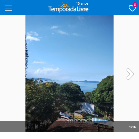
15 anos
0
Next
1/16