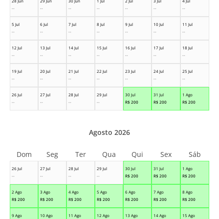
28 Jun
29 Jun
30 Jun
1 Jul
2 Jul
3 Jul
4 Jul
--
--
--
--
--
--
--
5 Jul
6 Jul
7 Jul
8 Jul
9 Jul
10 Jul
11 Jul
--
--
--
--
--
--
--
12 Jul
13 Jul
14 Jul
15 Jul
16 Jul
17 Jul
18 Jul
--
--
--
--
--
--
--
19 Jul
20 Jul
21 Jul
22 Jul
23 Jul
24 Jul
25 Jul
--
--
--
--
--
--
--
26 Jul
27 Jul
28 Jul
29 Jul
30 Jul
31 Jul
1 Ago
--
--
--
--
R$
200
R$
200
R$
200
Agosto 2026
Dom
Seg
Ter
Qua
Qui
Sex
Sáb
26 Jul
27 Jul
28 Jul
29 Jul
30 Jul
31 Jul
1 Ago
--
--
--
--
R$
200
R$
200
R$
200
2 Ago
3 Ago
4 Ago
5 Ago
6 Ago
7 Ago
8 Ago
R$
200
R$
200
R$
200
R$
200
R$
200
R$
200
R$
200
9 Ago
10 Ago
11 Ago
12 Ago
13 Ago
14 Ago
15 Ago