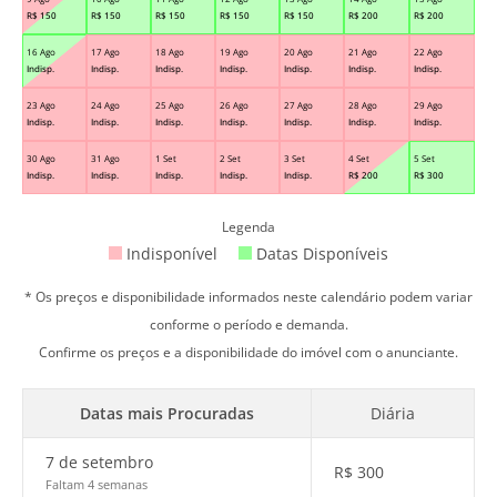
R$
150
R$
150
R$
150
R$
150
R$
150
R$
200
R$
200
16 Ago
17 Ago
18 Ago
19 Ago
20 Ago
21 Ago
22 Ago
Indisp.
Indisp.
Indisp.
Indisp.
Indisp.
Indisp.
Indisp.
23 Ago
24 Ago
25 Ago
26 Ago
27 Ago
28 Ago
29 Ago
Indisp.
Indisp.
Indisp.
Indisp.
Indisp.
Indisp.
Indisp.
30 Ago
31 Ago
1 Set
2 Set
3 Set
4 Set
5 Set
Indisp.
Indisp.
Indisp.
Indisp.
Indisp.
R$
200
R$
300
Legenda
Indisponível
Datas Disponíveis
* Os preços e disponibilidade informados neste calendário podem variar
conforme o período e demanda.
Confirme os preços e a disponibilidade do imóvel com o anunciante.
Datas mais Procuradas
Diária
7 de setembro
R$
300
Faltam 4 semanas