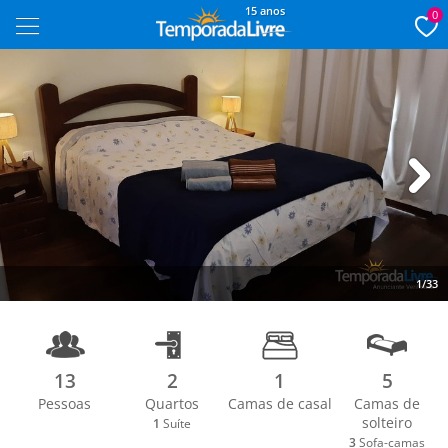
15 anos
0
Next
1/33
13
2
1
5
Pessoas
Quartos
Camas de casal
Camas de
solteiro
1
Suíte
3
Sofa-camas