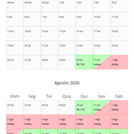
28 Jun
29 Jun
30 Jun
1 Jul
2 Jul
3 Jul
4 Jul
--
--
--
--
--
--
--
5 Jul
6 Jul
7 Jul
8 Jul
9 Jul
10 Jul
11 Jul
--
--
--
--
--
--
--
12 Jul
13 Jul
14 Jul
15 Jul
16 Jul
17 Jul
18 Jul
--
--
--
--
--
--
--
19 Jul
20 Jul
21 Jul
22 Jul
23 Jul
24 Jul
25 Jul
--
--
--
--
--
--
--
26 Jul
27 Jul
28 Jul
29 Jul
30 Jul
31 Jul
1 Ago
--
--
--
--
R$
150
Indisp.
Indisp.
Agosto 2026
Dom
Seg
Ter
Qua
Qui
Sex
Sáb
26 Jul
27 Jul
28 Jul
29 Jul
30 Jul
31 Jul
1 Ago
--
--
--
--
R$
150
Indisp.
Indisp.
2 Ago
3 Ago
4 Ago
5 Ago
6 Ago
7 Ago
8 Ago
Indisp.
Indisp.
Indisp.
Indisp.
Indisp.
Indisp.
Indisp.
9 Ago
10 Ago
11 Ago
12 Ago
13 Ago
14 Ago
15 Ago