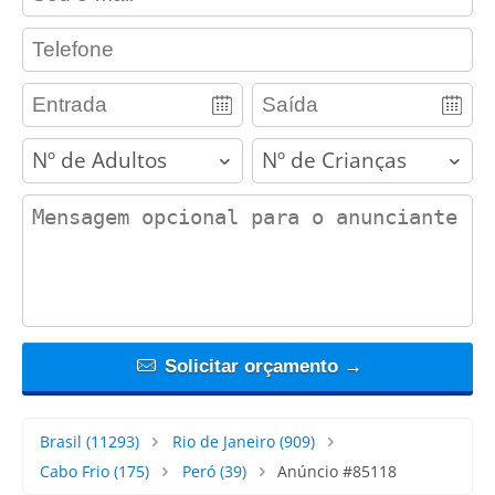
contact_phone
adults
children
contact_message
Solicitar orçamento →
Brasil
(11293)
Rio de Janeiro
(909)
Cabo Frio
(175)
Peró
(39)
Anúncio #85118