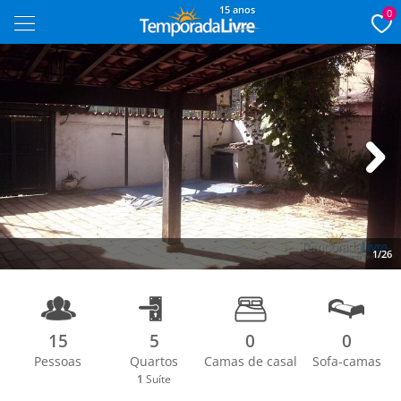
15 anos
0
Next
1/26
15
5
0
0
Pessoas
Quartos
Camas de casal
Sofa-camas
1
Suíte