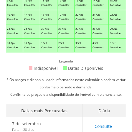
9 Ago
10 Ago
11 Ago
12 Ago
13 Ago
14 Ago
15 Ago
Consultar
Consultar
Consultar
Consultar
Consultar
Consultar
Consultar
16 Ago
17 Ago
18 Ago
19 Ago
20 Ago
21 Ago
22 Ago
Consultar
Consultar
Consultar
Consultar
Consultar
Consultar
Consultar
23 Ago
24 Ago
25 Ago
26 Ago
27 Ago
28 Ago
29 Ago
Consultar
Consultar
Consultar
Consultar
Consultar
Consultar
Consultar
30 Ago
31 Ago
1 Set
2 Set
3 Set
4 Set
5 Set
Consultar
Consultar
Consultar
Consultar
Consultar
Consultar
Consultar
Legenda
Indisponível
Datas Disponíveis
* Os preços e disponibilidade informados neste calendário podem variar
conforme o período e demanda.
Confirme os preços e a disponibilidade do imóvel com o anunciante.
Datas mais Procuradas
Diária
7 de setembro
Consulte
Faltam 28 dias