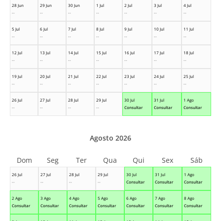
28 Jun
29 Jun
30 Jun
1 Jul
2 Jul
3 Jul
4 Jul
--
--
--
--
--
--
--
5 Jul
6 Jul
7 Jul
8 Jul
9 Jul
10 Jul
11 Jul
--
--
--
--
--
--
--
12 Jul
13 Jul
14 Jul
15 Jul
16 Jul
17 Jul
18 Jul
--
--
--
--
--
--
--
19 Jul
20 Jul
21 Jul
22 Jul
23 Jul
24 Jul
25 Jul
--
--
--
--
--
--
--
26 Jul
27 Jul
28 Jul
29 Jul
30 Jul
31 Jul
1 Ago
--
--
--
--
Consultar
Consultar
Consultar
Agosto 2026
Dom
Seg
Ter
Qua
Qui
Sex
Sáb
26 Jul
27 Jul
28 Jul
29 Jul
30 Jul
31 Jul
1 Ago
--
--
--
--
Consultar
Consultar
Consultar
2 Ago
3 Ago
4 Ago
5 Ago
6 Ago
7 Ago
8 Ago
Consultar
Consultar
Consultar
Consultar
Consultar
Consultar
Consultar