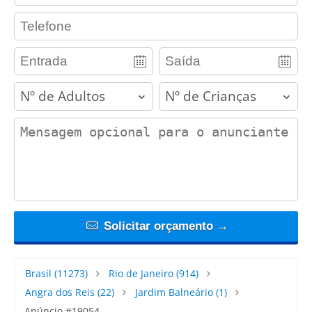
contact_phone
adults
children
contact_message
Solicitar orçamento →
Brasil
(11273)
Rio de Janeiro
(914)
Angra dos Reis
(22)
Jardim Balneário
(1)
Anúncio #19054