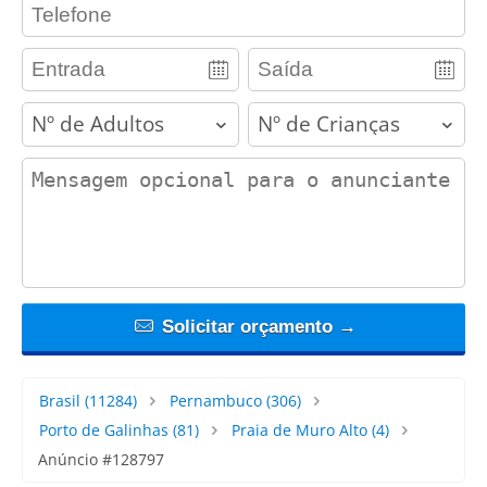
contact_phone
adults
children
contact_message
Solicitar orçamento →
Brasil
(11284)
Pernambuco
(306)
Porto de Galinhas
(81)
Praia de Muro Alto
(4)
Anúncio #128797