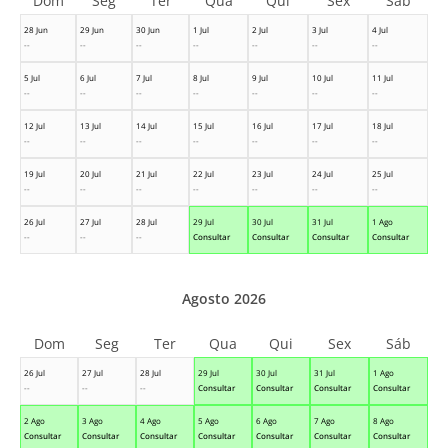
Dom
Seg
Ter
Qua
Qui
Sex
Sáb
28 Jun
29 Jun
30 Jun
1 Jul
2 Jul
3 Jul
4 Jul
--
--
--
--
--
--
--
5 Jul
6 Jul
7 Jul
8 Jul
9 Jul
10 Jul
11 Jul
--
--
--
--
--
--
--
12 Jul
13 Jul
14 Jul
15 Jul
16 Jul
17 Jul
18 Jul
--
--
--
--
--
--
--
19 Jul
20 Jul
21 Jul
22 Jul
23 Jul
24 Jul
25 Jul
--
--
--
--
--
--
--
26 Jul
27 Jul
28 Jul
29 Jul
30 Jul
31 Jul
1 Ago
--
--
--
Consultar
Consultar
Consultar
Consultar
Agosto 2026
Dom
Seg
Ter
Qua
Qui
Sex
Sáb
26 Jul
27 Jul
28 Jul
29 Jul
30 Jul
31 Jul
1 Ago
--
--
--
Consultar
Consultar
Consultar
Consultar
2 Ago
3 Ago
4 Ago
5 Ago
6 Ago
7 Ago
8 Ago
Consultar
Consultar
Consultar
Consultar
Consultar
Consultar
Consultar