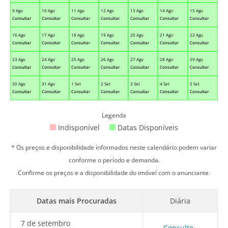
9 Ago
10 Ago
11 Ago
12 Ago
13 Ago
14 Ago
15 Ago
Consultar
Consultar
Consultar
Consultar
Consultar
Consultar
Consultar
16 Ago
17 Ago
18 Ago
19 Ago
20 Ago
21 Ago
22 Ago
Consultar
Consultar
Consultar
Consultar
Consultar
Consultar
Consultar
23 Ago
24 Ago
25 Ago
26 Ago
27 Ago
28 Ago
29 Ago
Consultar
Consultar
Consultar
Consultar
Consultar
Consultar
Consultar
30 Ago
31 Ago
1 Set
2 Set
3 Set
4 Set
5 Set
Consultar
Consultar
Consultar
Consultar
Consultar
Consultar
Consultar
Legenda
Indisponível
Datas Disponíveis
* Os preços e disponibilidade informados neste calendário podem variar
conforme o período e demanda.
Confirme os preços e a disponibilidade do imóvel com o anunciante.
Datas mais Procuradas
Diária
7 de setembro
Consulte