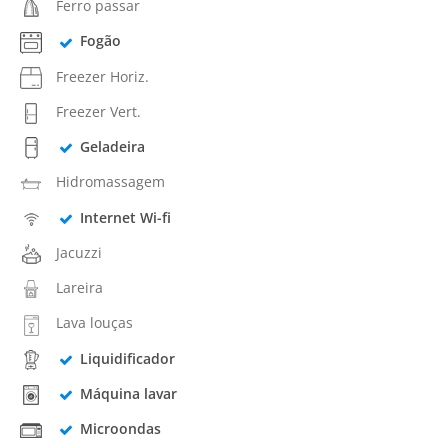
Ferro passar
Fogão
Freezer Horiz.
Freezer Vert.
Geladeira
Hidromassagem
Internet Wi-fi
Jacuzzi
Lareira
Lava louças
Liquidificador
Máquina lavar
Microondas