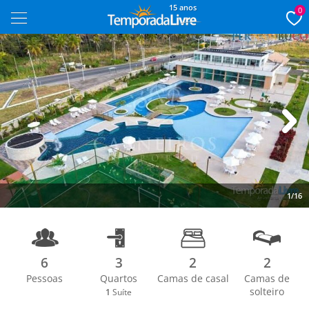
15 anos
0
Next
1/16
6
3
2
2
Pessoas
Quartos
Camas de casal
Camas de
solteiro
1
Suíte