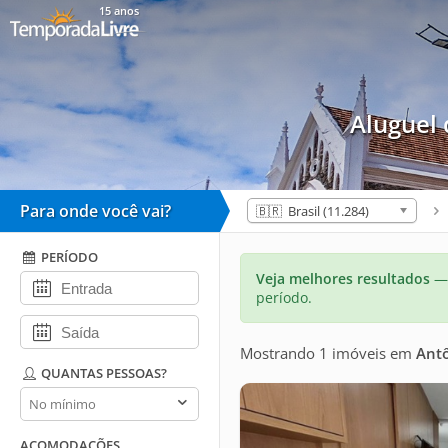
15 anos
Aluguel
Para onde você vai?
🇧🇷 Brasil (11.284)
PERÍODO
Veja melhores resultados
— 
período.
Mostrando 1 imóveis
em
Antô
QUANTAS PESSOAS?
Quantas
pessoas?
ACOMODAÇÕES