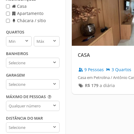
Casa
Apartamento
Chácara / sítio
QUARTOS
Quartos
Quartos
min
max
BANHEIROS
CASA
Banheiros
9 Pessoas
3 Quartos
GARAGEM
Casa em Petrolina / Antônio Ca
Garagem
R$
179
a diária
MÁXIMO DE PESSOAS
Máximo
de
pessoas
DISTÂNCIA DO MAR
Distância
do