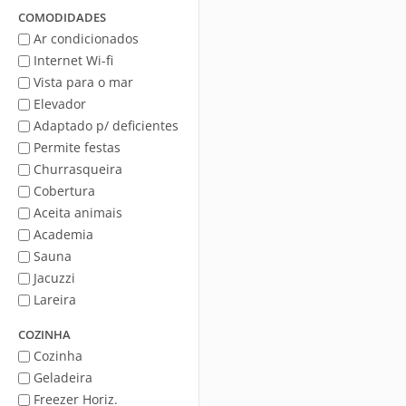
Mar
COMODIDADES
Ar condicionados
Internet Wi-fi
Vista para o mar
Elevador
Adaptado p/ deficientes
Permite festas
Churrasqueira
Cobertura
Aceita animais
Academia
Sauna
Jacuzzi
Lareira
COZINHA
Cozinha
Geladeira
Freezer Horiz.