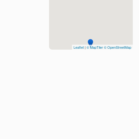
Leaflet
|
© MapTiler
© OpenStreetMap