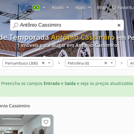
Ajuda
Apps
Blog
Favorito
search
 de Temporada
Antônio Cassimiro
em Pe
1 imóveis para alugar em Antônio Cassimiro
Pernambuco (306)
Petrolina (6)
Preencha os campos
Entrada
e
Saída
e veja os preços atualizados
nio Cassimiro