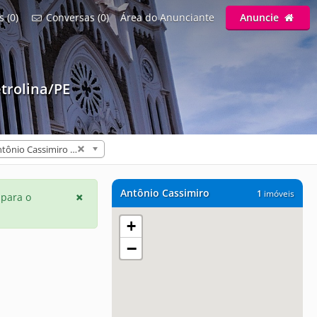
s (0)
Conversas (0)
Área do Anunciante
Anuncie
trolina/PE
Antônio Cassimiro (1)
Antônio Cassimiro
1
imóveis
 para o
+
−