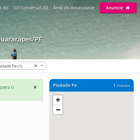
s (0)
Conversas (0)
Área do Anunciante
Anuncie
Guararapes/PE
edade Pe (1)
Piedade Pe
1
imóveis
 para o
+
−