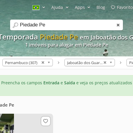
Ajuda
Apps
Blog
Favorito
search
 Temporada
Piedade Pe
em Jaboatão dos 
1 imóveis para alugar em Piedade Pe
Pernambuco (307)
Jaboatão dos Guararapes (7)
Pi
Preencha os campos
Entrada
e
Saída
e veja os preços atualizados
ade Pe