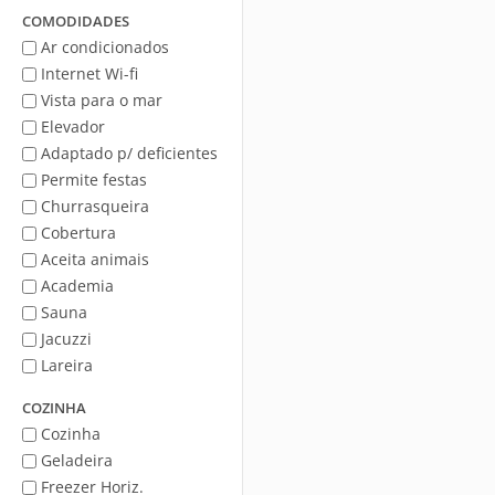
Mar
COMODIDADES
Ar condicionados
Internet Wi-fi
Vista para o mar
Elevador
Adaptado p/ deficientes
Permite festas
Churrasqueira
Cobertura
Aceita animais
Academia
Sauna
Jacuzzi
Lareira
COZINHA
Cozinha
Geladeira
Freezer Horiz.