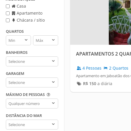
Casa
Apartamento
Chácara / sítio
QUARTOS
Quartos
Quartos
min
max
BANHEIROS
APARTAMENTOS 2 QUA
Banheiros
4 Pessoas
2 Quartos
GARAGEM
Apartamento em Jaboatão dos 
Garagem
R$
150
a diária
MÁXIMO DE PESSOAS
Máximo
de
pessoas
DISTÂNCIA DO MAR
Distância
do