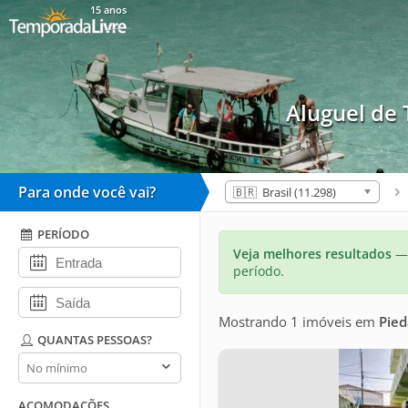
15 anos
Aluguel de
Para onde você vai?
🇧🇷 Brasil (11.298)
PERÍODO
Veja melhores resultados
— 
período.
Mostrando 1 imóveis
em
Pied
QUANTAS PESSOAS?
Quantas
pessoas?
ACOMODAÇÕES