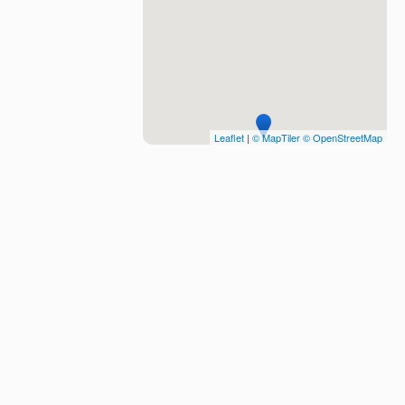
Leaflet
|
© MapTiler
© OpenStreetMap