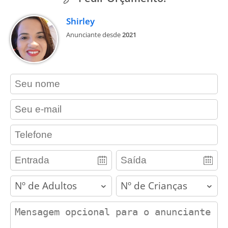
Shirley
Anunciante desde
2021
contact_name
contact_email
contact_phone
adults
children
contact_message