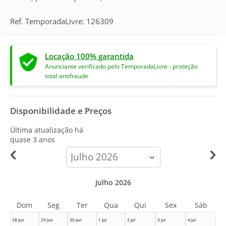
Ref. TemporadaLivre: 126309
Locação 100% garantida
Anunciante verificado pelo TemporadaLivre - proteção
total antifraude
Disponibilidade e Preços
Última atualização há
quase 3 anos
calendar-
month
Julho 2026
Dom
Seg
Ter
Qua
Qui
Sex
Sáb
28 Jun
29 Jun
30 Jun
1 Jul
2 Jul
3 Jul
4 Jul