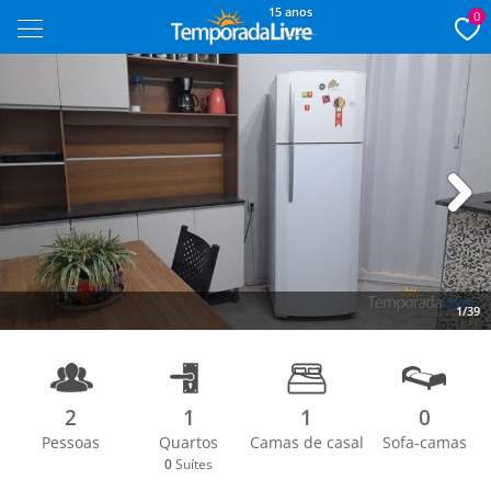
15 anos
0
Next
1/39
2
1
1
0
Pessoas
Quartos
Camas de casal
Sofa-camas
0
Suítes