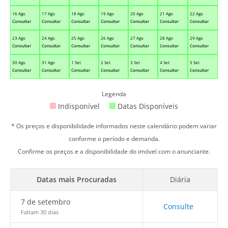
16 Ago
17 Ago
18 Ago
19 Ago
20 Ago
21 Ago
22 Ago
Consultar
Consultar
Consultar
Consultar
Consultar
Consultar
Consultar
23 Ago
24 Ago
25 Ago
26 Ago
27 Ago
28 Ago
29 Ago
Consultar
Consultar
Consultar
Consultar
Consultar
Consultar
Consultar
30 Ago
31 Ago
1 Set
2 Set
3 Set
4 Set
5 Set
Consultar
Consultar
Consultar
Consultar
Consultar
Consultar
Consultar
Legenda
Indisponível
Datas Disponíveis
* Os preços e disponibilidade informados neste calendário podem variar
conforme o período e demanda.
Confirme os preços e a disponibilidade do imóvel com o anunciante.
Datas mais Procuradas
Diária
7 de setembro
Consulte
Faltam 30 dias