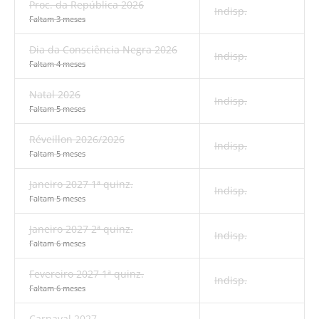
Proc. da República 2026
Indisp.
Faltam 3 meses
Dia da Consciência Negra 2026
Indisp.
Faltam 4 meses
Natal 2026
Indisp.
Faltam 5 meses
Réveillon 2026/2026
Indisp.
Faltam 5 meses
Janeiro 2027 1ª quinz.
Indisp.
Faltam 5 meses
Janeiro 2027 2ª quinz.
Indisp.
Faltam 6 meses
Fevereiro 2027 1ª quinz.
Indisp.
Faltam 6 meses
Carnaval 2027