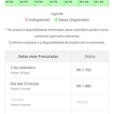
R$
700
R$
700
R$
700
R$
700
R$
700
R$
1.400
R$
1.400
Legenda
Indisponível
Datas Disponíveis
* Os preços e disponibilidade informados neste calendário podem variar
conforme o período e demanda.
Confirme os preços e a disponibilidade do imóvel com o anunciante.
Datas mais Procuradas
Diária
7 de setembro
R$
1.750
Faltam 29 dias
Dia das Crianças
R$
1.880
Faltam 2 meses
Finados
Indisp.
Faltam 3 meses