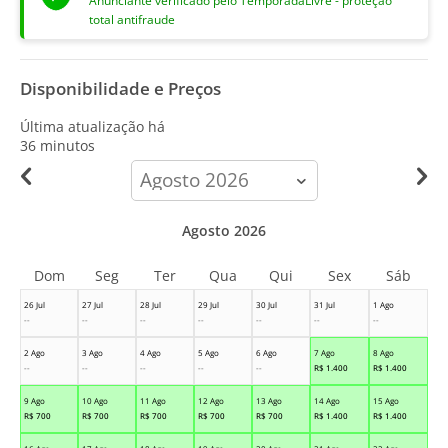
Anunciante verificado pelo TemporadaLivre - proteção
total antifraude
Disponibilidade e Preços
Última atualização há
36 minutos
calendar-
month
Agosto 2026
Dom
Seg
Ter
Qua
Qui
Sex
Sáb
26 Jul
27 Jul
28 Jul
29 Jul
30 Jul
31 Jul
1 Ago
--
--
--
--
--
--
--
2 Ago
3 Ago
4 Ago
5 Ago
6 Ago
7 Ago
8 Ago
--
--
--
--
--
R$
1.400
R$
1.400
9 Ago
10 Ago
11 Ago
12 Ago
13 Ago
14 Ago
15 Ago
R$
700
R$
700
R$
700
R$
700
R$
700
R$
1.400
R$
1.400