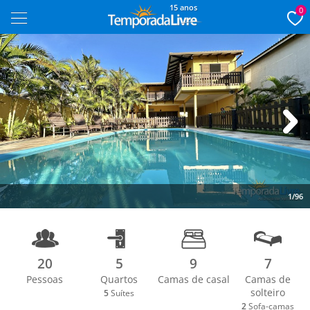
15 anos
0
Next
1/96
20
5
9
7
Pessoas
Quartos
Camas de casal
Camas de
solteiro
5
Suítes
2
Sofa-camas