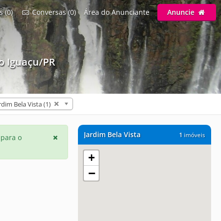
s (0)
Conversas (0)
Área do Anunciante
Anuncie
o Iguaçu/PR
rdim Bela Vista (1)
Jardim Bela Vista
1
imóveis
 para o
+
−