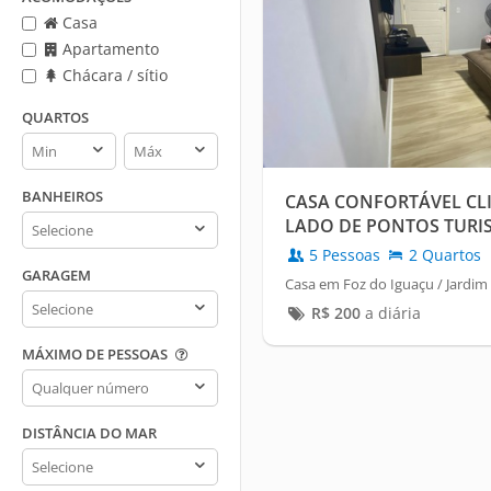
Casa
Apartamento
Chácara / sítio
QUARTOS
Quartos
Quartos
min
max
BANHEIROS
CASA CONFORTÁVEL CL
Banheiros
LADO DE PONTOS TURI
5 Pessoas
2 Quartos
GARAGEM
Casa em Foz do Iguaçu / Jardim 
Garagem
R$
200
a diária
MÁXIMO DE PESSOAS
Máximo
de
pessoas
DISTÂNCIA DO MAR
Distância
do