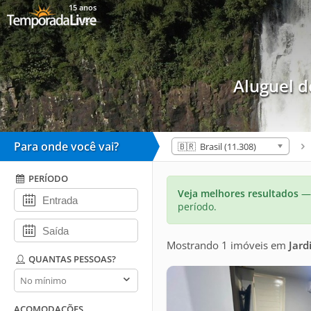
15 anos
Aluguel 
Para onde você vai?
🇧🇷 Brasil (11.308)
PERÍODO
Veja melhores resultados
— 
período.
Mostrando 1 imóveis
em
Jard
QUANTAS PESSOAS?
Quantas
pessoas?
ACOMODAÇÕES