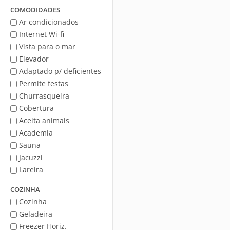
Mar
COMODIDADES
Ar condicionados
Internet Wi-fi
Vista para o mar
Elevador
Adaptado p/ deficientes
Permite festas
Churrasqueira
Cobertura
Aceita animais
Academia
Sauna
Jacuzzi
Lareira
COZINHA
Cozinha
Geladeira
Freezer Horiz.