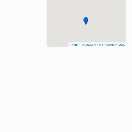
Leaflet
|
© MapTiler
© OpenStreetMap