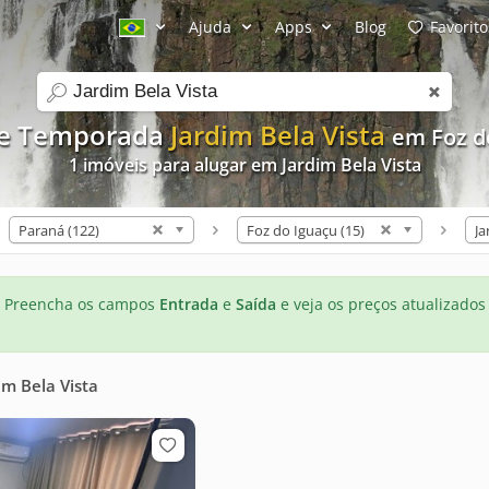
Ajuda
Apps
Blog
Favorito
search
de Temporada
Jardim Bela Vista
em Foz d
1 imóveis para alugar em Jardim Bela Vista
Paraná (122)
Foz do Iguaçu (15)
Ja
Preencha os campos
Entrada
e
Saída
e veja os preços atualizados
im Bela Vista