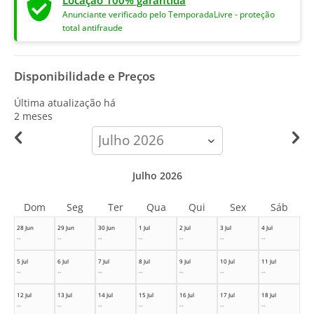
Locação 100% garantida
Anunciante verificado pelo TemporadaLivre - proteção
total antifraude
Disponibilidade e Preços
Última atualização há
2 meses
calendar-
month
Julho 2026
Dom
Seg
Ter
Qua
Qui
Sex
Sáb
28 Jun
29 Jun
30 Jun
1 Jul
2 Jul
3 Jul
4 Jul
--
--
--
--
--
--
--
5 Jul
6 Jul
7 Jul
8 Jul
9 Jul
10 Jul
11 Jul
--
--
--
--
--
--
--
12 Jul
13 Jul
14 Jul
15 Jul
16 Jul
17 Jul
18 Jul
--
--
--
--
--
--
--