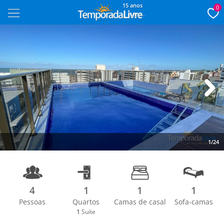
15 anos
0
Next
1/24
4
1
1
1
Pessoas
Quartos
Camas de casal
Sofa-camas
1
Suíte