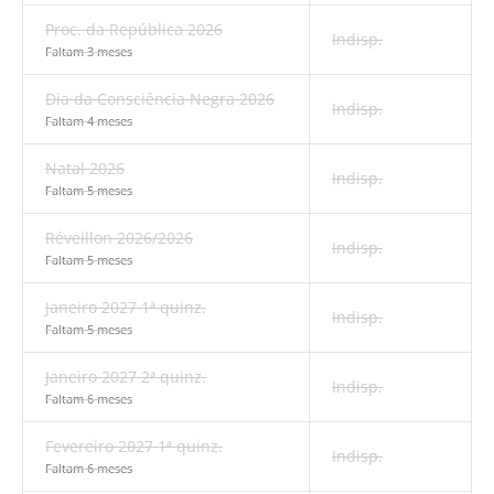
Proc. da República 2026
Indisp.
Faltam 3 meses
Dia da Consciência Negra 2026
Indisp.
Faltam 4 meses
Natal 2026
Indisp.
Faltam 5 meses
Réveillon 2026/2026
Indisp.
Faltam 5 meses
Janeiro 2027 1ª quinz.
Indisp.
Faltam 5 meses
Janeiro 2027 2ª quinz.
Indisp.
Faltam 6 meses
Fevereiro 2027 1ª quinz.
Indisp.
Faltam 6 meses