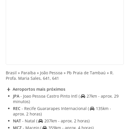
Brasil » Paraíba » João Pessoa » Pb Praia de Tambaú » R.
Profa. Maria Sales, 641, 641
Aeroportos mais próximos
JPA
- Joao Pessoa Castro Pinto Intl
(
27km - aprox. 29
minutos)
REC
- Recife Guararapes Internacional
(
135km -
aprox. 2 horas)
NAT
- Natal
(
207km - aprox. 2 horas)
MCZ
- Maceio
(
359km - aprox. 4 horas)