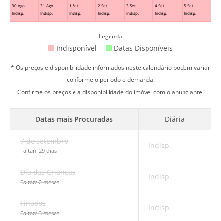
30 Ago
31 Ago
1 Set
2 Set
3 Set
4 Set
5 Set
Indisp.
Indisp.
Indisp.
Indisp.
Indisp.
Indisp.
Indisp.
Legenda
Indisponível
Datas Disponíveis
* Os preços e disponibilidade informados neste calendário podem variar
conforme o período e demanda.
Confirme os preços e a disponibilidade do imóvel com o anunciante.
Datas mais Procuradas
Diária
7 de setembro
Indisp.
Faltam 29 dias
Dia das Crianças
Indisp.
Faltam 2 meses
Finados
Indisp.
Faltam 3 meses