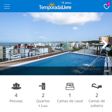
15 anos
0
Next
1/47
4
2
1
2
Pessoas
Quartos
Camas de casal
Camas de
solteiro
1
Suíte