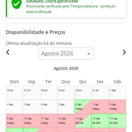
Locação 100% garantida
Anunciante verificado pelo TemporadaLivre - proteção
total antifraude
Disponibilidade e Preços
Última atualização há
42 minutos
calendar-
month
Agosto 2026
Dom
Seg
Ter
Qua
Qui
Sex
Sáb
26 Jul
27 Jul
28 Jul
29 Jul
30 Jul
31 Jul
1 Ago
--
--
--
--
--
--
--
2 Ago
3 Ago
4 Ago
5 Ago
6 Ago
7 Ago
8 Ago
--
--
--
--
Indisp.
Indisp.
Indisp.
9 Ago
10 Ago
11 Ago
12 Ago
13 Ago
14 Ago
15 Ago
Indisp.
Indisp.
Indisp.
Indisp.
R$
236
R$
383
R$
383