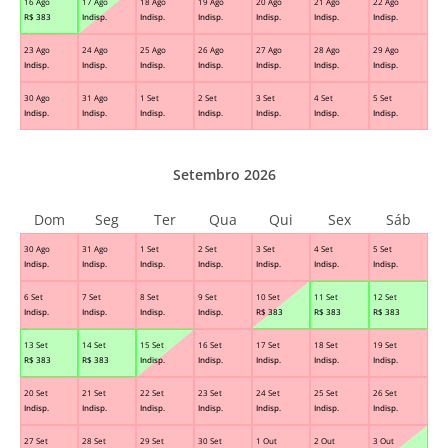
16 Ago
17 Ago
18 Ago
19 Ago
20 Ago
21 Ago
22 Ago
R$
383
Indisp.
Indisp.
Indisp.
Indisp.
Indisp.
Indisp.
23 Ago
24 Ago
25 Ago
26 Ago
27 Ago
28 Ago
29 Ago
Indisp.
Indisp.
Indisp.
Indisp.
Indisp.
Indisp.
Indisp.
30 Ago
31 Ago
1 Set
2 Set
3 Set
4 Set
5 Set
Indisp.
Indisp.
Indisp.
Indisp.
Indisp.
Indisp.
Indisp.
Setembro 2026
Dom
Seg
Ter
Qua
Qui
Sex
Sáb
30 Ago
31 Ago
1 Set
2 Set
3 Set
4 Set
5 Set
Indisp.
Indisp.
Indisp.
Indisp.
Indisp.
Indisp.
Indisp.
6 Set
7 Set
8 Set
9 Set
10 Set
11 Set
12 Set
Indisp.
Indisp.
Indisp.
Indisp.
R$
383
R$
383
R$
383
13 Set
14 Set
15 Set
16 Set
17 Set
18 Set
19 Set
R$
383
R$
383
Indisp.
Indisp.
Indisp.
Indisp.
Indisp.
20 Set
21 Set
22 Set
23 Set
24 Set
25 Set
26 Set
Indisp.
Indisp.
Indisp.
Indisp.
Indisp.
Indisp.
Indisp.
27 Set
28 Set
29 Set
30 Set
1 Out
2 Out
3 Out