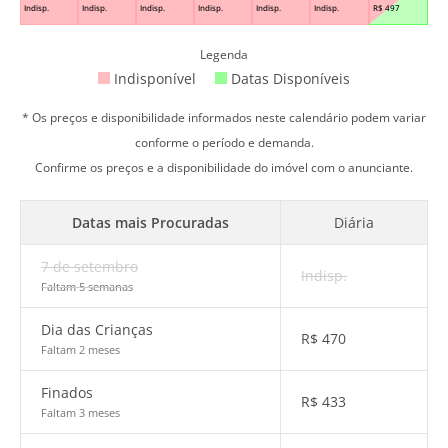
Indisp.
Indisp.
Indisp.
Indisp.
Indisp.
Indisp.
R$
497
Legenda
Indisponível
Datas Disponíveis
* Os preços e disponibilidade informados neste calendário podem variar
conforme o período e demanda.
Confirme os preços e a disponibilidade do imóvel com o anunciante.
Datas mais Procuradas
Diária
7 de setembro
Indisp.
Faltam 5 semanas
Dia das Crianças
R$
470
Faltam 2 meses
Finados
R$
433
Faltam 3 meses