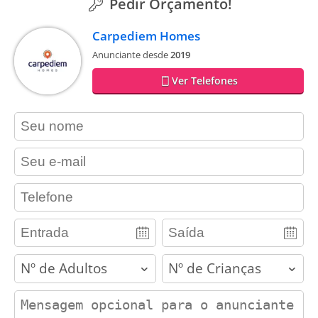
Pedir Orçamento!
Carpediem Homes
Anunciante desde
2019
Ver Telefones
contact_name
contact_email
contact_phone
adults
children
contact_message