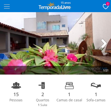
15 anos
0
Next
1/21
15
2
1
1
Pessoas
Quartos
Camas de casal
Sofa-camas
1
Suíte