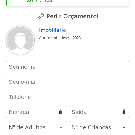
total antifraude
Pedir Orçamento!
Imobiliária
Anunciante desde
2023
contact_name
contact_email
contact_phone
adults
children