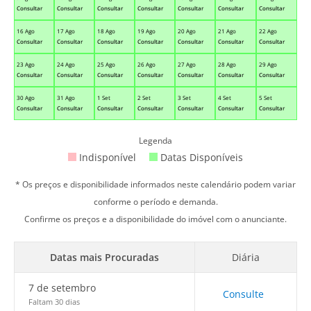
Consultar
Consultar
Consultar
Consultar
Consultar
Consultar
Consultar
16 Ago
17 Ago
18 Ago
19 Ago
20 Ago
21 Ago
22 Ago
Consultar
Consultar
Consultar
Consultar
Consultar
Consultar
Consultar
23 Ago
24 Ago
25 Ago
26 Ago
27 Ago
28 Ago
29 Ago
Consultar
Consultar
Consultar
Consultar
Consultar
Consultar
Consultar
30 Ago
31 Ago
1 Set
2 Set
3 Set
4 Set
5 Set
Consultar
Consultar
Consultar
Consultar
Consultar
Consultar
Consultar
Legenda
Indisponível
Datas Disponíveis
* Os preços e disponibilidade informados neste calendário podem variar
conforme o período e demanda.
Confirme os preços e a disponibilidade do imóvel com o anunciante.
Datas mais Procuradas
Diária
7 de setembro
Consulte
Faltam 30 dias