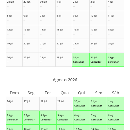
28 Jun
29 Jun
30 Jun
1 Jul
2 Jul
3 Jul
4 Jul
--
--
--
--
--
--
--
5 Jul
6 Jul
7 Jul
8 Jul
9 Jul
10 Jul
11 Jul
--
--
--
--
--
--
--
12 Jul
13 Jul
14 Jul
15 Jul
16 Jul
17 Jul
18 Jul
--
--
--
--
--
--
--
19 Jul
20 Jul
21 Jul
22 Jul
23 Jul
24 Jul
25 Jul
--
--
--
--
--
--
--
26 Jul
27 Jul
28 Jul
29 Jul
30 Jul
31 Jul
1 Ago
--
--
--
--
Consultar
Consultar
Consultar
Agosto 2026
Dom
Seg
Ter
Qua
Qui
Sex
Sáb
26 Jul
27 Jul
28 Jul
29 Jul
30 Jul
31 Jul
1 Ago
--
--
--
--
Consultar
Consultar
Consultar
2 Ago
3 Ago
4 Ago
5 Ago
6 Ago
7 Ago
8 Ago
Consultar
Consultar
Consultar
Consultar
Consultar
Consultar
Consultar
9 Ago
10 Ago
11 Ago
12 Ago
13 Ago
14 Ago
15 Ago