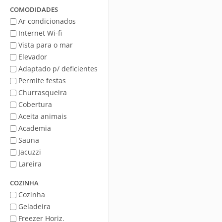
Mar
COMODIDADES
Ar condicionados
Internet Wi-fi
Vista para o mar
Elevador
Adaptado p/ deficientes
Permite festas
Churrasqueira
Cobertura
Aceita animais
Academia
Sauna
Jacuzzi
Lareira
COZINHA
Cozinha
Geladeira
Freezer Horiz.