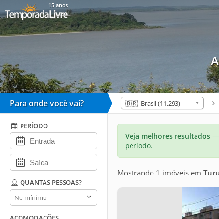
15 anos
A
Para onde você vai?
🇧🇷 Brasil (11.293)
PERÍODO
Veja melhores resultados
— 
período.
Mostrando 1 imóveis
em
Tur
QUANTAS PESSOAS?
Quantas
pessoas?
ACOMODAÇÕES