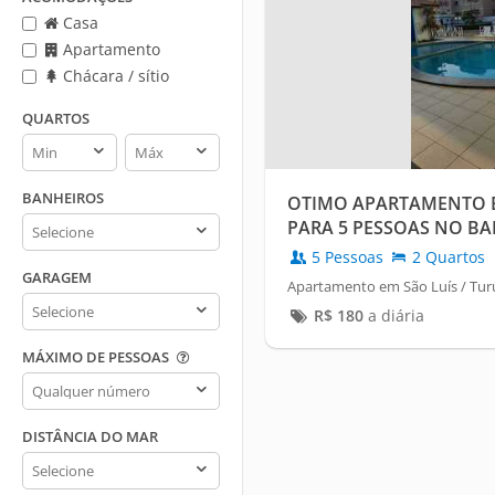
Casa
Apartamento
Chácara / sítio
QUARTOS
Quartos
Quartos
min
max
BANHEIROS
OTIMO APARTAMENTO 
Banheiros
PARA 5 PESSOAS NO BA
5 Pessoas
2 Quartos
GARAGEM
Apartamento em São Luís / Tur
Garagem
R$
180
a diária
MÁXIMO DE PESSOAS
Máximo
de
pessoas
DISTÂNCIA DO MAR
Distância
do