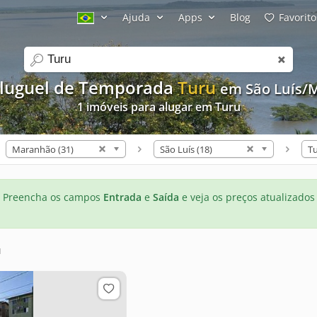
Ajuda
Apps
Blog
Favorito
search
luguel de Temporada
Turu
em São Luís/
1 imóveis para alugar em Turu
Maranhão (31)
São Luís (18)
Tu
Preencha os campos
Entrada
e
Saída
e veja os preços atualizados
u