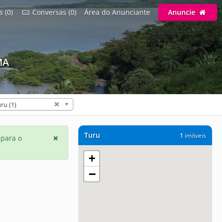
s (0)
Conversas (0)
Área do Anunciante
Anuncie
MA
ru (1)
Turu
1
imóveis
 para o
+
−