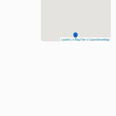
Leaflet
|
© MapTiler
© OpenStreetMap