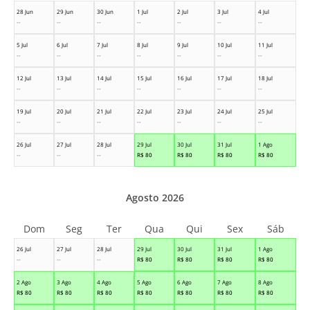
28 Jun
29 Jun
30 Jun
1 Jul
2 Jul
3 Jul
4 Jul
--
--
--
--
--
--
--
5 Jul
6 Jul
7 Jul
8 Jul
9 Jul
10 Jul
11 Jul
--
--
--
--
--
--
--
12 Jul
13 Jul
14 Jul
15 Jul
16 Jul
17 Jul
18 Jul
--
--
--
--
--
--
--
19 Jul
20 Jul
21 Jul
22 Jul
23 Jul
24 Jul
25 Jul
--
--
--
--
--
--
--
26 Jul
27 Jul
28 Jul
29 Jul
30 Jul
31 Jul
1 Ago
--
--
--
R$
80
R$
80
R$
80
R$
80
Agosto 2026
Dom
Seg
Ter
Qua
Qui
Sex
Sáb
26 Jul
27 Jul
28 Jul
29 Jul
30 Jul
31 Jul
1 Ago
--
--
--
R$
80
R$
80
R$
80
R$
80
2 Ago
3 Ago
4 Ago
5 Ago
6 Ago
7 Ago
8 Ago
R$
80
R$
80
R$
80
R$
80
R$
80
R$
80
R$
80