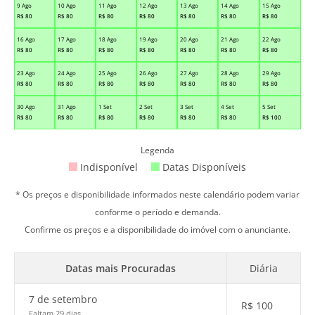
9 Ago
10 Ago
11 Ago
12 Ago
13 Ago
14 Ago
15 Ago
R$
80
R$
80
R$
80
R$
80
R$
80
R$
80
R$
80
16 Ago
17 Ago
18 Ago
19 Ago
20 Ago
21 Ago
22 Ago
R$
80
R$
80
R$
80
R$
80
R$
80
R$
80
R$
80
23 Ago
24 Ago
25 Ago
26 Ago
27 Ago
28 Ago
29 Ago
R$
80
R$
80
R$
80
R$
80
R$
80
R$
80
R$
80
30 Ago
31 Ago
1 Set
2 Set
3 Set
4 Set
5 Set
R$
80
R$
80
R$
80
R$
80
R$
80
R$
80
R$
100
Legenda
Indisponível
Datas Disponíveis
* Os preços e disponibilidade informados neste calendário podem variar
conforme o período e demanda.
Confirme os preços e a disponibilidade do imóvel com o anunciante.
Datas mais Procuradas
Diária
7 de setembro
R$
100
Faltam 29 dias