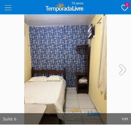
15 anos
0
Next
Suite 6
1/31