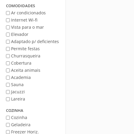
Mar
COMODIDADES
Ar condicionados
Internet Wi-fi
Vista para o mar
Elevador
Adaptado p/ deficientes
Permite festas
Churrasqueira
Cobertura
Aceita animais
Academia
Sauna
Jacuzzi
Lareira
COZINHA
Cozinha
Geladeira
Freezer Horiz.