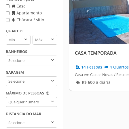
Casa
Apartamento
Chácara / sítio
QUARTOS
Quartos
Quartos
min
max
BANHEIROS
CASA TEMPORADA
Banheiros
14 Pessoas
4 Quartos
GARAGEM
Casa em Caldas Novas / Residen
Garagem
R$
600
a diária
MÁXIMO DE PESSOAS
Máximo
de
pessoas
DISTÂNCIA DO MAR
Distância
do