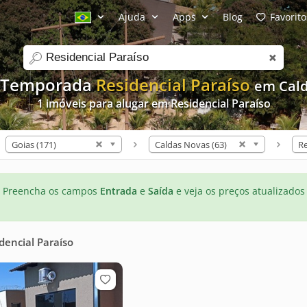
Ajuda
Apps
Blog
Favorito
search
e Temporada
Residencial Paraíso
em Cal
1 imóveis para alugar em Residencial Paraíso
Goias (171)
Caldas Novas (63)
Preencha os campos
Entrada
e
Saída
e veja os preços atualizados
dencial Paraíso