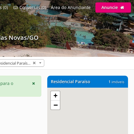
s (0)
Conversas (0)
Área do Anunciante
Anuncie
das Novas/GO
Residencial Paraíso (1)
Residencial Paraíso
1
imóveis
 para o
+
−