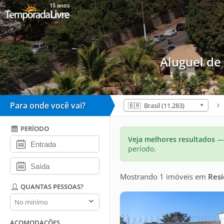
15 anos
Aluguel d
Para onde você vai?
🇧🇷 Brasil (11.283)
PERÍODO
Veja melhores resultados
— 
período.
Mostrando 1 imóveis
em
Resi
QUANTAS PESSOAS?
Quantas
pessoas?
ACOMODAÇÕES