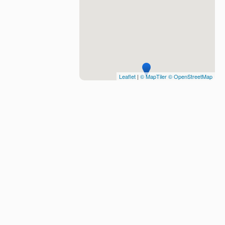
Leaflet
|
© MapTiler
© OpenStreetMap