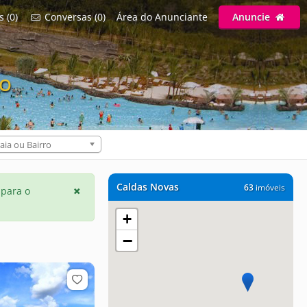
s (0)
Conversas (0)
Área do Anunciante
Anuncie
GO
aia ou Bairro
Caldas Novas
63
imóveis
 para o
+
−