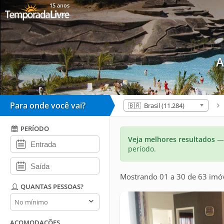
15 anos
A
Para onde você vai?
🇧🇷 Brasil (11.284)
PERÍODO
Veja melhores resultados
— 
período.
Mostrando 01 a 30 de 63 imó
QUANTAS PESSOAS?
Quantas
pessoas?
ACOMODAÇÕES