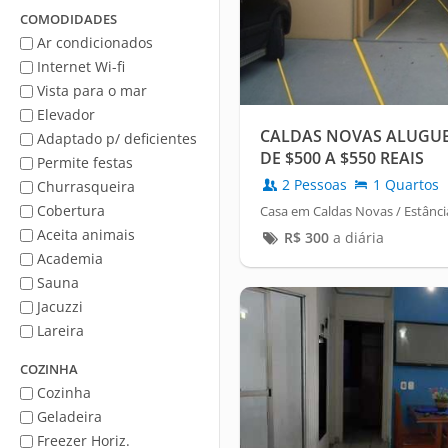
Mar
COMODIDADES
Ar condicionados
Internet Wi-fi
Vista para o mar
Elevador
CALDAS NOVAS ALUGUE
Adaptado p/ deficientes
DE $500 A $550 REAIS
Permite festas
2 Pessoas
1 Quartos
Churrasqueira
Cobertura
Casa em Caldas Novas / Estância
Aceita animais
R$
300
a diária
Academia
Sauna
Jacuzzi
Lareira
COZINHA
Cozinha
Geladeira
Freezer Horiz.