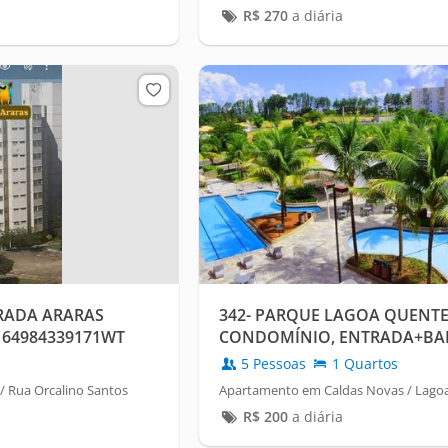
R$
270
a diária
RADA ARARAS
342- PARQUE LAGOA QUENTE
 64984339171WT
CONDOMÍNIO, ENTRADA+BARA
5 Pessoas
1 Quartos
 Rua Orcalino Santos
Apartamento em Caldas Novas / Lago
R$
200
a diária