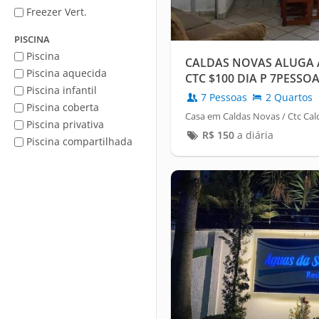
Freezer Vert.
PISCINA
Piscina
CALDAS NOVAS ALUGA 
Piscina aquecida
CTC $100 DIA P 7PESSO
Piscina infantil
7 Pessoas
2 Quartos
Piscina coberta
Casa em Caldas Novas / Ctc Ca
Piscina privativa
R$
150
a diária
Piscina compartilhada