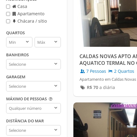
Casa
Apartamento
Chácara / sítio
QUARTOS
Quartos
Quartos
min
max
BANHEIROS
CALDAS NOVAS APTO 
Banheiros
AQUATICO TERMAL NO 
7 Pessoas
2 Quartos
GARAGEM
Apartamento em Caldas Novas /
Garagem
R$
70
a diária
MÁXIMO DE PESSOAS
Máximo
de
pessoas
DISTÂNCIA DO MAR
Distância
do