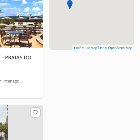
Leaflet
|
© MapTiler
© OpenStreetMap
 - PRAIAS DO
 Interlago