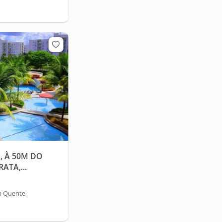
, À 50M DO
TA,...
a Quente