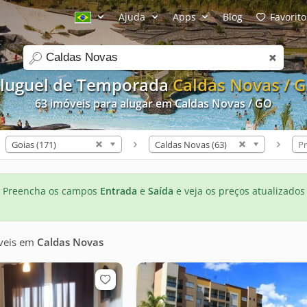
Ajuda
Apps
Blog
Favorito
search
luguel de Temporada
Caldas Novas / 
63 imóveis para alugar em Caldas Novas / GO
Goias (171)
Caldas Novas (63)
Pr
Preencha os campos
Entrada
e
Saída
e veja os preços atualizados
veis
em
Caldas Novas